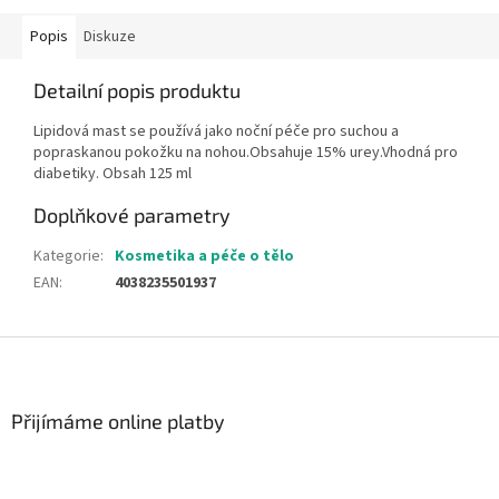
Popis
Diskuze
Detailní popis produktu
Lipidová mast se používá jako noční péče pro suchou a
popraskanou pokožku na nohou.Obsahuje 15% urey.Vhodná pro
diabetiky. Obsah 125 ml
Doplňkové parametry
Kategorie
:
Kosmetika a péče o tělo
EAN
:
4038235501937
Z
á
p
a
Přijímáme online platby
t
í