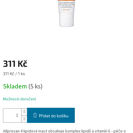
311 Kč
Měrná
311 Kč / 1 ks
cena:
Skladem
(5 ks)
Možnosti doručení
Přidat do košíku
Allpresan 4 lipidová mast obsahuje komplex lipidů a vitamín E - péče o