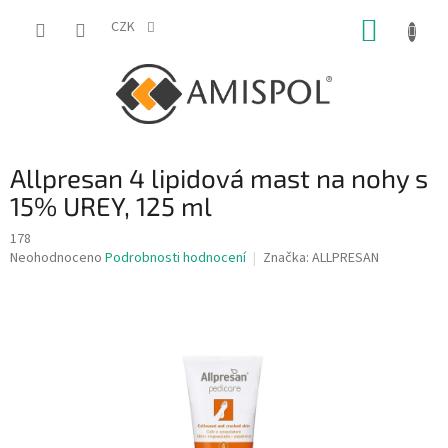
Přejít
NÁKUP
na
CZK
obsah
KOŠÍK
Allpresan 4 lipidová mast na nohy s
15% UREY, 125 ml
178
Průměrné
Neohodnoceno
Podrobnosti hodnocení
Značka:
ALLPRESAN
hodnocení
produktu
je
0,0
z
5
hvězdiček.