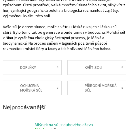
způsobem. Čisté prostředí, velké množství slunečního svitu, silný vítr z
hor, vynikající geografická poloha a biologická rozmanitost zajišťuje
výjimečnou kvalitu této soli.
Naše sůl je darem slunce, moře a větru. Lidská ruka jen s láskou sůl
sbírá. Bylo tomu tak po generace a bude tomu i v budoucnu. Mořská sůl
z Ninu je vyráběna ekologicky šetrnými procesy, je léčivá a
biodynamická. Na proces sušení v lagunách pozitivně působí
rozmanitost místní flóry a fauny a také blízkost léčivého bahna.
DOPLŇKY
KVĚT SOLI
OCHUCENÁ
PŘÍRODNÍ MOŘSKÁ
MOŘSKÁ SŮL
SŮL
Nejprodávanější
Mlýnek na sůl z dubového dřeva