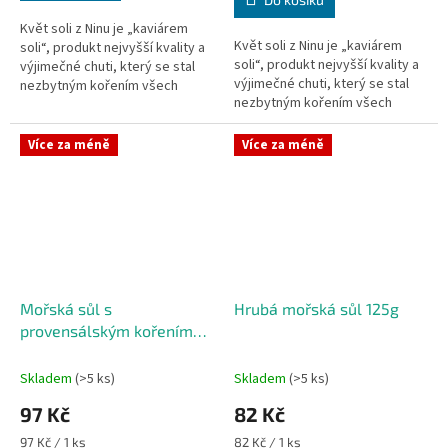
5
hvězdiček.
Květ soli z Ninu je „kaviárem
Květ soli z Ninu je „kaviárem
soli“, produkt nejvyšší kvality a
soli“, produkt nejvyšší kvality a
výjimečné chuti, který se stal
výjimečné chuti, který se stal
nezbytným kořením všech
nezbytným kořením všech
gurmánských pochoutek.
gurmánských pochoutek.
Obsah: 500g
Obsah: 130 g.
Více za méně
Více za méně
Mořská sůl s
Hrubá mořská sůl 125g
provensálským kořením
500g
Skladem
(>5 ks)
Skladem
(>5 ks)
97 Kč
82 Kč
Měrná
Měrná
97 Kč / 1 ks
82 Kč / 1 ks