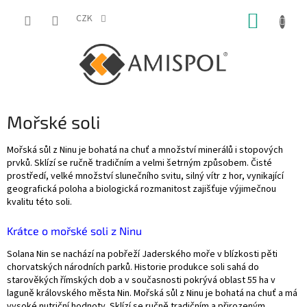
Přejít
NÁKUP
na
CZK
obsah
KOŠÍK
Mořské soli
Mořská sůl z Ninu je bohatá na chuť a množství minerálů i stopových
prvků. Sklízí se ručně tradičním a velmi šetrným způsobem. Čisté
prostředí, velké množství slunečního svitu, silný vítr z hor, vynikající
geografická poloha a biologická rozmanitost zajišťuje výjimečnou
kvalitu této soli.
Krátce o mořské soli z Ninu
Solana Nin se nachází na pobřeží Jaderského moře v blízkosti pěti
chorvatských národních parků. Historie produkce soli sahá do
starověkých římských dob a v současnosti pokrývá oblast 55 ha v
laguně královského města Nin. Mořská sůl z Ninu je bohatá na chuť a má
vysoké nutriční hodnoty. Sklízí se ručně tradičním a přirozeným