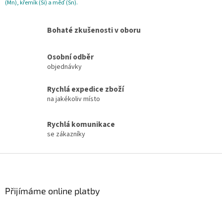
p
(Mn), křemík (Si) a měď (Sn).
r
v
Bohaté zkušenosti v oboru
k
y
v
Osobní odběr
ý
objednávky
p
i
s
Rychlá expedice zboží
u
na jakékoliv místo
Rychlá komunikace
se zákazníky
Z
á
p
a
Přijímáme online platby
t
í