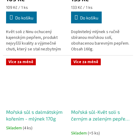
Měrná
Měrná
109 Kč / 1 ks
133 Kč / 1 ks
cena:
cena:
Do košíku
Do košíku
Květ soli z Ninu ochucený
Doplnitelný mlýnek s ručně
kajenským pepřem, produkt
sbíranou mořskou solí,
nejvyšší kvality a výjimečné
obohacenou barevným pepřem.
chuti, který se stal nezbytným
Obsah 160g.
kořením mnoha gurmánských
pochoutek. Obsah 80g.
Více za méně
Více za méně
Mořská sůl s dalmátským
Mořská sůl-Květ soli s
kořením - mlýnek 170g
černým a zeleným pepřem
80g
Skladem
(4 ks)
Průměrné
Skladem
(>5 ks)
hodnocení