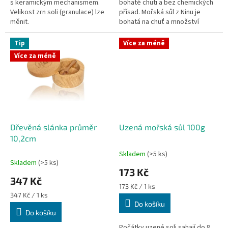
s keramickým mechanismem.
bohaté chuti a bez chemických
Velikost zrn soli (granulace) lze
přísad. Mořská sůl z Ninu je
měnit.
bohatá na chuť a množství
minerálů i stopových prvků.
Sklízí se ručně tradičním a
Tip
Více za méně
velmi...
Více za méně
Dřevěná slánka průměr
Uzená mořská sůl 100g
10,2cm
Skladem
(>5 ks)
Průměrné
Skladem
(>5 ks)
hodnocení
173 Kč
produktu
347 Kč
je
Měrná
173 Kč / 1 ks
5,0
Měrná
cena:
347 Kč / 1 ks
z
cena:
Do košíku
Do košíku
5
hvězdiček.
Počátky uzené soli sahají do 8.