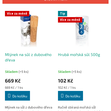
r
o
V
Více za méně
Tip
d
ý
u
Více za méně
p
k
i
t
s
ů
p
r
o
d
Mlýnek na sůl z dubového
Hrubá mořská sůl 500g
u
dřeva
k
t
Skladem
(>5 ks)
Skladem
(>5 ks)
ů
669 Kč
102 Kč
Měrná
Měrná
669 Kč / 1 ks
102 Kč / 1 ks
cena:
cena:
Do košíku
Do košíku
Mlýnek na sůl z dubového dřeva
Ručně sbíraná mořská sůl