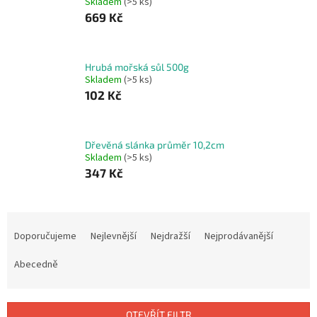
Skladem
(>5 ks)
669 Kč
Hrubá mořská sůl 500g
Skladem
(>5 ks)
102 Kč
Dřevěná slánka průměr 10,2cm
Skladem
(>5 ks)
347 Kč
Ř
a
Doporučujeme
Nejlevnější
Nejdražší
Nejprodávanější
z
e
Abecedně
n
í
p
OTEVŘÍT FILTR