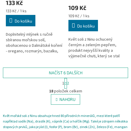
133 Kč
produktu
109 Kč
je
Měrná
133 Kč / 1 ks
5,0
cena:
Měrná
109 Kč / 1 ks
z
cena:
Do košíku
Do košíku
5
hvězdiček.
Doplnitelný mlýnek s ručně
Květ soli z Ninu ochucený
sbíranou mořskou solí,
černým a zeleným pepřem,
obohacenou o Dalmátské koření
produkt nejvyšší kvality a
- oregano, rozmarýn, bazalku,
výjimečné chuti, který se stal
majoránku, saturejku, tymián a
nezbytným kořením mnoha
šalvěj. Obsah 170g.
gurmánských pochoutek. Obsah
80g.
NAČÍST 6 DALŠÍCH
S
1
2
t
O
r
18
položek celkem
v
á
l
NAHORU
n
á
k
d
o
v
a
Květ mořské soli z Ninu obsahuje hned 80 přírodních minerálů, mezi které patří
á
c
například sodík (Na), draslík (K), vápník (Ca) a hořčík (Mg). Také je zdrojem několika
n
í
stopových prvků, jako je jód (I), fosfor (P), brom (Br), zinek (Zn), železo (Fe), mangan
í