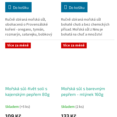
cena:
cena:
Do košíku
Do košíku
Ručně sbíraná mořská sůl,
Ručně sbíraná mořská sůl
obohacená o Provensálské
bohaté chuti a bez chemických
koření - oregano, tymián,
přísad. Mořská sůl z Ninu je
rozmarýn, saturejku, bobkový
bohatá na chuť a množství
list a bazalku. Obsah 500g.
minerálů i stopových prvků.
Sklízí se ručně tradičním a
Více za méně
Více za méně
velmi...
Mořská sůl-Květ soli s
Mořská sůl s barevným
kajenským pepřem 80g
pepřem - mlýnek 160g
Skladem
(>5 ks)
Skladem
(2 ks)
109 Kč
133 Kč