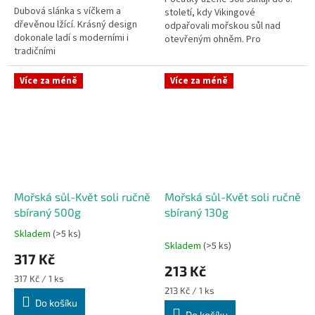
Dubová slánka s víčkem a
století, kdy Vikingové
dřevěnou lžící. Krásný design
odpařovali mořskou sůl nad
dokonale ladí s moderními i
otevřeným ohněm. Pro
tradičními
dokonalou chuť uzené soli
interiéry.rozměry:průměr (vnější
spolupracujeme s firmou
část): 10,2 cmvýška: 5,8
vyrábějící nejlepší...
Více za méně
Více za méně
cmvnitřní průměrl: 7,2...
Mořská sůl-Květ soli ručně
Mořská sůl-Květ soli ručně
sbíraný 500g
sbíraný 130g
Skladem
(>5 ks)
Průměrné
Skladem
(>5 ks)
hodnocení
317 Kč
produktu
213 Kč
je
Měrná
317 Kč / 1 ks
5,0
cena:
Měrná
213 Kč / 1 ks
z
cena:
Do košíku
Do košíku