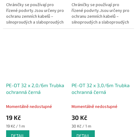
Chráničky se používají pro
Chráničky se používají pro
řízené podvrty.Jsou určeny pro
řízené podvrty.Jsou určeny pro
ochranu zemních kabelů –
ochranu zemních kabelů –
silnoproudých a slaboproudých
silnoproudých a slaboproudých
kabelů sdělovacích,
kabelů sdělovacích,
zabezpečovacích, ovládacích,
zabezpečovacích, ovládacích,
ale i ostatních...
ale i ostatních...
PE-OT 32 x 2,0/6m Trubka
PE-OT 32 x 3,0/6m Trubka
ochranná černá
ochranná černá
Momentálně nedostupné
Momentálně nedostupné
19 Kč
30 Kč
Měrná
Měrná
19 Kč / 1 m
30 Kč / 1 m
cena:
cena:
DETAIL
DETAIL