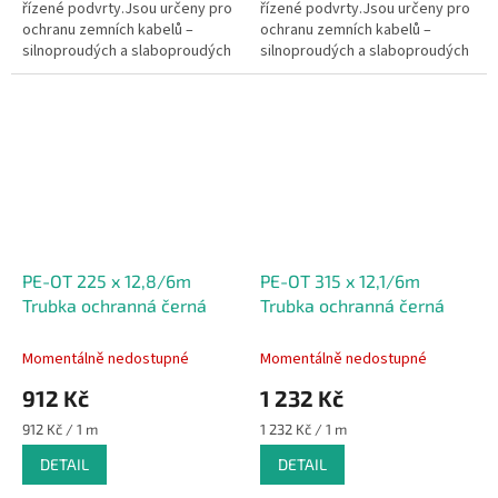
řízené podvrty.Jsou určeny pro
řízené podvrty.Jsou určeny pro
ochranu zemních kabelů –
ochranu zemních kabelů –
silnoproudých a slaboproudých
silnoproudých a slaboproudých
kabelů sdělovacích,
kabelů sdělovacích,
zabezpečovacích, ovládacích,
zabezpečovacích, ovládacích,
ale i ostatních...
ale i ostatních...
PE-OT 225 x 12,8/6m
PE-OT 315 x 12,1/6m
Trubka ochranná černá
Trubka ochranná černá
Momentálně nedostupné
Momentálně nedostupné
912 Kč
1 232 Kč
Měrná
Měrná
912 Kč / 1 m
1 232 Kč / 1 m
cena:
cena:
DETAIL
DETAIL