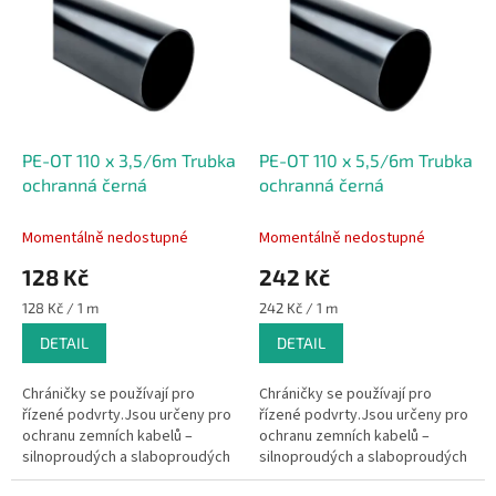
u
p
k
i
t
s
ů
p
r
o
d
PE-OT 110 x 3,5/6m Trubka
PE-OT 110 x 5,5/6m Trubka
u
ochranná černá
ochranná černá
k
t
Momentálně nedostupné
Momentálně nedostupné
ů
128 Kč
242 Kč
Měrná
Měrná
128 Kč / 1 m
242 Kč / 1 m
cena:
cena:
DETAIL
DETAIL
Chráničky se používají pro
Chráničky se používají pro
řízené podvrty.Jsou určeny pro
řízené podvrty.Jsou určeny pro
ochranu zemních kabelů –
ochranu zemních kabelů –
silnoproudých a slaboproudých
silnoproudých a slaboproudých
kabelů sdělovacích,
kabelů sdělovacích,