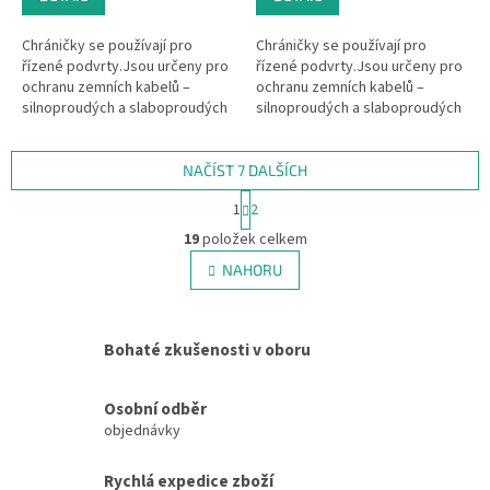
Chráničky se používají pro
Chráničky se používají pro
řízené podvrty.Jsou určeny pro
řízené podvrty.Jsou určeny pro
ochranu zemních kabelů –
ochranu zemních kabelů –
silnoproudých a slaboproudých
silnoproudých a slaboproudých
kabelů sdělovacích,
kabelů sdělovacích,
zabezpečovacích, ovládacích,
zabezpečovacích, ovládacích,
ale i ostatních...
ale i ostatních...
NAČÍST 7 DALŠÍCH
S
1
2
t
O
r
19
položek celkem
v
á
l
NAHORU
n
á
k
d
o
v
a
á
Bohaté zkušenosti v oboru
c
n
í
í
p
Osobní odběr
r
objednávky
v
k
y
Rychlá expedice zboží