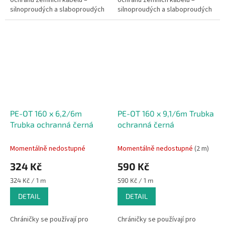
silnoproudých a slaboproudých
silnoproudých a slaboproudých
kabelů sdělovacích,
kabelů sdělovacích,
zabezpečovacích, ovládacích,
zabezpečovacích, ovládacích,
ale i ostatních...
ale i ostatních...
PE-OT 160 x 6,2/6m
PE-OT 160 x 9,1/6m Trubka
Trubka ochranná černá
ochranná černá
Momentálně nedostupné
Momentálně nedostupné
(2 m)
324 Kč
590 Kč
Měrná
Měrná
324 Kč / 1 m
590 Kč / 1 m
cena:
cena:
DETAIL
DETAIL
Chráničky se používají pro
Chráničky se používají pro