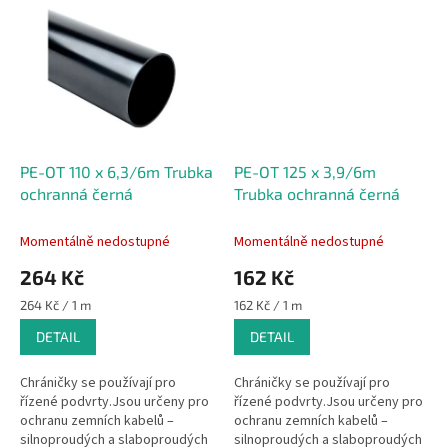
zabezpečovacích, ovládacích,
zabezpečovacích, ovládacích,
ale i ostatních...
ale i ostatních...
PE-OT 110 x 6,3/6m Trubka
PE-OT 125 x 3,9/6m
ochranná černá
Trubka ochranná černá
Momentálně nedostupné
Momentálně nedostupné
264 Kč
162 Kč
Měrná
Měrná
264 Kč / 1 m
162 Kč / 1 m
cena:
cena:
DETAIL
DETAIL
Chráničky se používají pro
Chráničky se používají pro
řízené podvrty.Jsou určeny pro
řízené podvrty.Jsou určeny pro
ochranu zemních kabelů –
ochranu zemních kabelů –
silnoproudých a slaboproudých
silnoproudých a slaboproudých