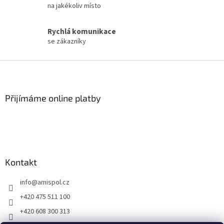
v
na jakékoliv místo
ý
p
Rychlá komunikace
i
se zákazníky
s
u
Z
á
p
a
Přijímáme online platby
t
í
Kontakt
info
@
amispol.cz
+420 475 511 100
+420 608 300 313