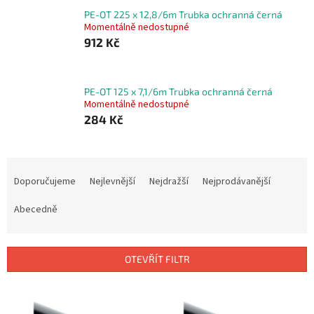
PE-OT 225 x 12,8/6m Trubka ochranná černá
Momentálně nedostupné
912 Kč
PE-OT 125 x 7,1/6m Trubka ochranná černá
Momentálně nedostupné
284 Kč
Ř
a
Doporučujeme
Nejlevnější
Nejdražší
Nejprodávanější
z
e
Abecedně
n
í
p
OTEVŘÍT FILTR
r
o
V
d
ý