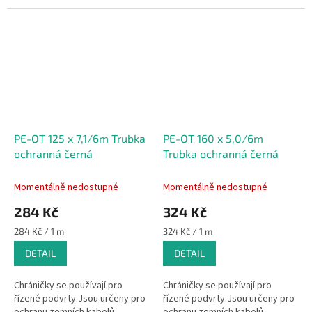
kabelů sdělovacích,
kabelů sdělovacích,
zabezpečovacích, ovládacích,
zabezpečovacích, ovládacích,
ale i ostatních...
ale i ostatních...
PE-OT 125 x 7,1/6m Trubka
PE-OT 160 x 5,0/6m
ochranná černá
Trubka ochranná černá
Momentálně nedostupné
Momentálně nedostupné
284 Kč
324 Kč
Měrná
Měrná
284 Kč / 1 m
324 Kč / 1 m
cena:
cena:
DETAIL
DETAIL
Chráničky se používají pro
Chráničky se používají pro
řízené podvrty.Jsou určeny pro
řízené podvrty.Jsou určeny pro
ochranu zemních kabelů –
ochranu zemních kabelů –