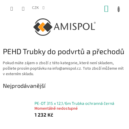
Přejít
NÁKUP
na
CZK
obsah
KOŠÍK
PEHD Trubky do podvrtů a přechodů
Pokud máte zájem o zboží z této kategorie, které není skladem,
pošlete prosím poptávku na info@amispol.cz. Toto zboží můžeme mít
v externím skladu.
Nejprodávanější
PE-OT 315 x 12,1/6m Trubka ochranná černá
Momentálně nedostupné
1 232 Kč