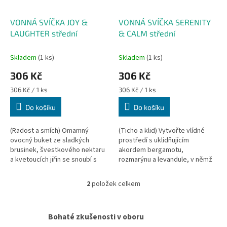
r
o
d
VONNÁ SVÍČKA JOY &
VONNÁ SVÍČKA SERENITY
u
LAUGHTER střední
& CALM střední
k
t
Skladem
(1 ks)
Skladem
(1 ks)
ů
306 Kč
306 Kč
Měrná
Měrná
306 Kč / 1 ks
306 Kč / 1 ks
cena:
cena:
Do košíku
Do košíku
(Radost a smích) Omamný
(Ticho a klid) Vytvořte vlídné
ovocný buket ze sladkých
prostředí s uklidňujícím
brusinek, švestkového nektaru
akordem bergamotu,
a kvetoucích jiřin se snoubí s
rozmarýnu a levandule, v němž
mahagonem a vytváří elegantní
doteky pomerančového květu,
a radostnou vůni. Váš pocit
tymiánu a pačuli ještě zvyšují
2
položek celkem
O
štěstí...
uklidňující...
v
l
Bohaté zkušenosti v oboru
á
d