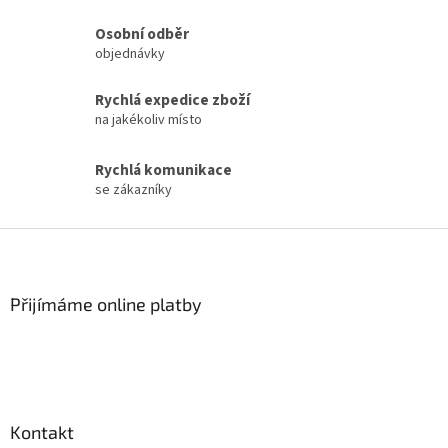
a
Osobní odběr
c
objednávky
í
p
r
Rychlá expedice zboží
v
na jakékoliv místo
k
y
v
Rychlá komunikace
ý
se zákazníky
p
i
Z
s
á
u
p
a
Přijímáme online platby
t
í
Kontakt