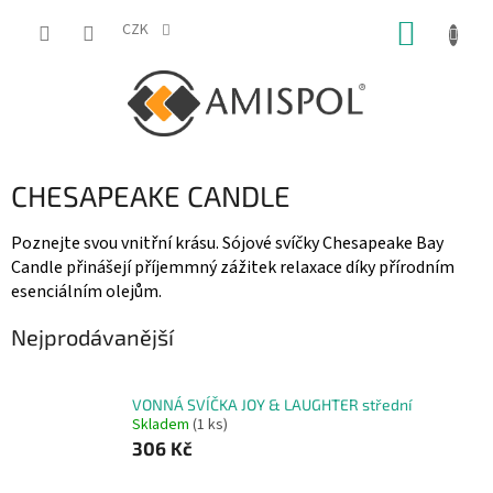
Přejít
NÁKUP
na
CZK
obsah
KOŠÍK
CHESAPEAKE CANDLE
Poznejte svou vnitřní krásu. Sójové svíčky Chesapeake Bay
Candle přinášejí příjemmný zážitek relaxace díky přírodním
esenciálním olejům.
Nejprodávanější
VONNÁ SVÍČKA JOY & LAUGHTER střední
Skladem
(1 ks)
306 Kč