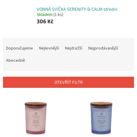
VONNÁ SVÍČKA SERENITY & CALM střední
Skladem
(1 ks)
306 Kč
Ř
a
Doporučujeme
Nejlevnější
Nejdražší
Nejprodávanější
z
e
Abecedně
n
í
p
OTEVŘÍT FILTR
r
o
V
d
ý
u
p
k
i
t
s
ů
p