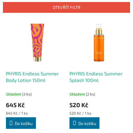
p
OTEVŘÍT FILTR
r
o
V
d
ý
u
p
k
i
t
s
ů
p
r
o
d
PHYRIS Endless Summer
PHYRIS Endless Summer
u
Body Lotion 150ml
Splash 100ml
k
t
Skladem
(3 ks)
Skladem
(2 ks)
ů
645 Kč
520 Kč
Měrná
Měrná
645 Kč / 1 ks
520 Kč / 1 ks
cena:
cena:
Do košíku
Do košíku