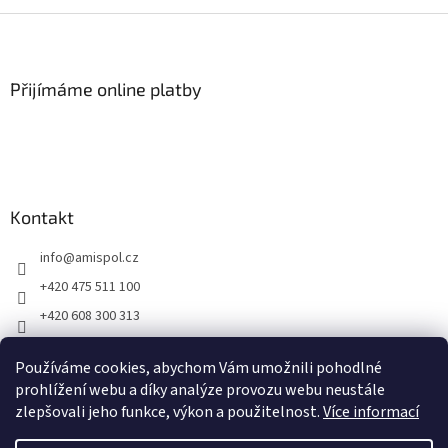
i
Z
s
á
u
p
a
Přijímáme online platby
t
í
Kontakt
info
@
amispol.cz
+420 475 511 100
+420 608 300 313
Facebook AMISPOL
Používáme cookies, abychom Vám umožnili pohodlné
Ukázky instalace AMISPOL Skrytého obrubníku
prohlížení webu a díky analýze provozu webu neustále
zlepšovali jeho funkce, výkon a použitelnost.
Více informací