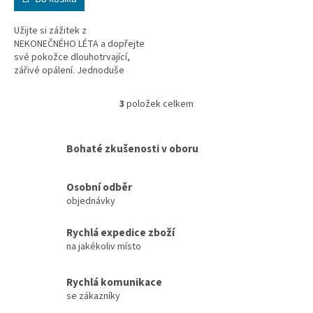
Užijte si zážitek z
NEKONEČNÉHO LÉTA a dopřejte
své pokožce dlouhotrvající,
zářivé opálení. Jednoduše
smíchejte bezbarvé TANNING
DROPS se svým oblíbeným
3
položek celkem
O
vyživujícím krémem...
v
l
Bohaté zkušenosti v oboru
á
d
a
Osobní odběr
c
objednávky
í
p
r
Rychlá expedice zboží
v
na jakékoliv místo
k
y
v
Rychlá komunikace
ý
se zákazníky
p