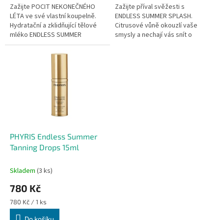
Zažijte POCIT NEKONEČNÉHO
Zažijte příval svěžesti s
LÉTA ve své vlastní koupelně.
ENDLESS SUMMER SPLASH.
Hydratační a zklidňující tělové
Citrusové vůně okouzlí vaše
mléko ENDLESS SUMMER
smysly a nechají vás snít o
intenzivně hýčká pokožku díky
nekonečném létě. Jemná mlha
obsahu kyseliny hyaluronové.
se na pokožce usadí jako mírný
Lehká...
letní déšť –...
PHYRIS Endless Summer
Tanning Drops 15ml
Skladem
(3 ks)
780 Kč
Měrná
780 Kč / 1 ks
cena:
Do košíku