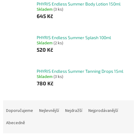
PHYRIS Endless Summer Body Lotion 150ml
Skladem
(3 ks)
645 Kč
PHYRIS Endless Summer Splash 100ml
Skladem
(2 ks)
520 Kč
PHYRIS Endless Summer Tanning Drops 15ml
Skladem
(3 ks)
780 Kč
Ř
a
Doporučujeme
Nejlevnější
Nejdražší
Nejprodávanější
z
e
Abecedně
n
í