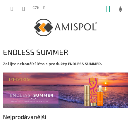
Přejít
NÁKUP
na
CZK
obsah
KOŠÍK
ENDLESS SUMMER
Zažijte nekončící léto s produkty ENDLESS SUMMER.
Nejprodávanější