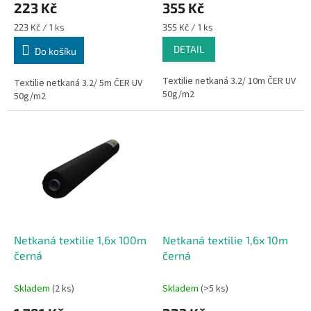
223 Kč
355 Kč
Měrná
Měrná
223 Kč / 1 ks
355 Kč / 1 ks
cena:
cena:
DETAIL
Do košíku
Textilie netkaná 3.2/ 10m ČER UV
Textilie netkaná 3.2/ 5m ČER UV
50g/m2
50g/m2
Netkaná textilie 1,6x 100m
Netkaná textilie 1,6x 10m
černá
černá
Skladem
(2 ks)
Skladem
(>5 ks)