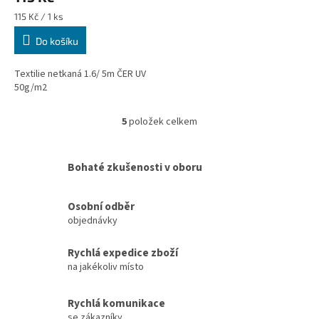
Měrná
115 Kč / 1 ks
cena:
Do košíku
Textilie netkaná 1.6/ 5m ČER UV
50g/m2
5
položek celkem
O
v
l
Bohaté zkušenosti v oboru
á
d
a
Osobní odběr
c
objednávky
í
p
r
Rychlá expedice zboží
v
na jakékoliv místo
k
y
v
Rychlá komunikace
ý
se zákazníky