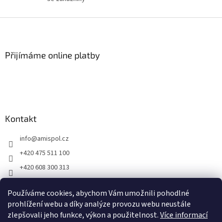
p
i
Z
s
á
u
p
a
Přijímáme online platby
t
í
Kontakt
info
@
amispol.cz
+420 475 511 100
+420 608 300 313
Facebook AMISPOL
Používáme cookies, abychom Vám umožnili pohodlné
Ukázky instalace AMISPOL Skrytého obrubníku
prohlížení webu a díky analýze provozu webu neustále
zlepšovali jeho funkce, výkon a použitelnost.
Více informací