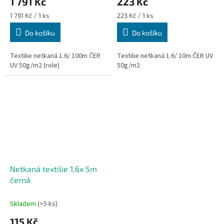
1 791 Kč
223 Kč
Měrná
Měrná
1 791 Kč / 1 ks
223 Kč / 1 ks
cena:
cena:
Do košíku
Do košíku
Textilie netkaná 1.6/ 100m ČER
Textilie netkaná 1.6/ 10m ČER UV
UV 50g/m2 (role)
50g/m2
Netkaná textilie 1,6x 5m
černá
Skladem
(>5 ks)
115 Kč