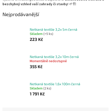
bezchybný vzhled vaší zahrady či stavby
! 🌱🏗️
Nejprodávanější
Netkaná textilie 3,2x 5m černá
Skladem
(>5 ks)
223 Kč
Netkaná textilie 3,2x 10m černá
Momentálně nedostupné
355 Kč
Netkaná textilie 1,6x 100m černá
Skladem
(2 ks)
1 791 Kč
Ř