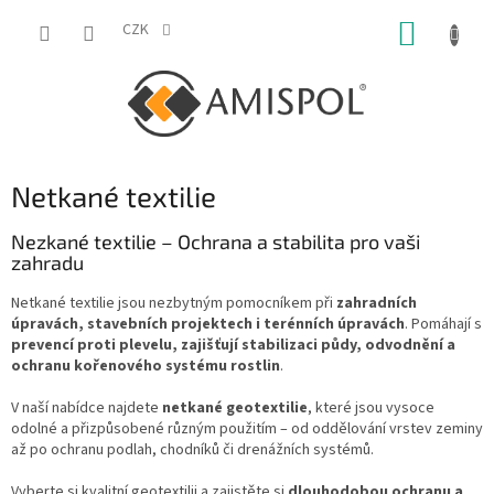
Přejít
NÁKUP
na
CZK
obsah
KOŠÍK
Netkané textilie
Nezkané textilie – Ochrana a stabilita pro vaši
zahradu
Netkané textilie jsou nezbytným pomocníkem při
zahradních
úpravách, stavebních projektech i terénních úpravách
. Pomáhají s
prevencí proti plevelu, zajišťují stabilizaci půdy, odvodnění a
ochranu kořenového systému rostlin
.
V naší nabídce najdete
netkané geotextilie
, které jsou vysoce
odolné a přizpůsobené různým použitím – od oddělování vrstev zeminy
až po ochranu podlah, chodníků či drenážních systémů.
Vyberte si kvalitní geotextilii a zajistěte si
dlouhodobou ochranu a