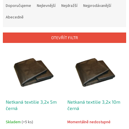
a
Doporučujeme
Nejlevnější
Nejdražší
Nejprodávanější
z
e
Abecedně
n
í
p
OTEVŘÍT FILTR
r
o
V
d
ý
u
p
k
i
t
s
ů
p
r
o
d
Netkaná textilie 3,2x 5m
Netkaná textilie 3,2x 10m
u
černá
černá
k
t
Skladem
(>5 ks)
Momentálně nedostupné
ů