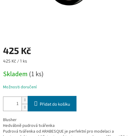
425 Kč
Měrná
425 Kč / 1 ks
cena:
Skladem
(1 ks)
Možnosti doručení
Přidat do košíku
Blusher
Hedvábně pudrová tvářenka
Pudrová tvářenka od ARABESQUE je perfektní pro modelaci a