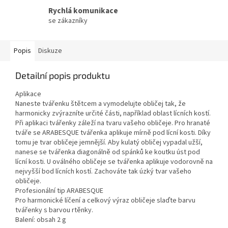
Rychlá komunikace
se zákazníky
Popis
Diskuze
Detailní popis produktu
Aplikace
Naneste tvářenku štětcem a vymodelujte obličej tak, že
harmonicky zvýrazníte určité části, například oblast lícních kostí.
Při aplikaci tvářenky záleží na tvaru vašeho obličeje. Pro hranaté
tváře se ARABESQUE tvářenka aplikuje mírně pod lícní kosti. Díky
tomu je tvar obličeje jemnější. Aby kulatý obličej vypadal užší,
nanese se tvářenka diagonálně od spánků ke koutku úst pod
lícní kosti. U oválného obličeje se tvářenka aplikuje vodorovně na
nejvyšší bod lícních kostí. Zachováte tak úzký tvar vašeho
obličeje.
Profesionální tip ARABESQUE
Pro harmonické líčení a celkový výraz obličeje slaďte barvu
tvářenky s barvou rtěnky.
Balení: obsah 2 g