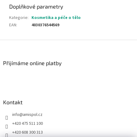
Doplňkové parametry
Kategorie
:
Kosmetika a péče o tělo
EAN
:
4030376544569
Z
á
p
a
Přijímáme online platby
t
í
Kontakt
info
@
amispol.cz
+420 475 511 100
+420 608 300 313