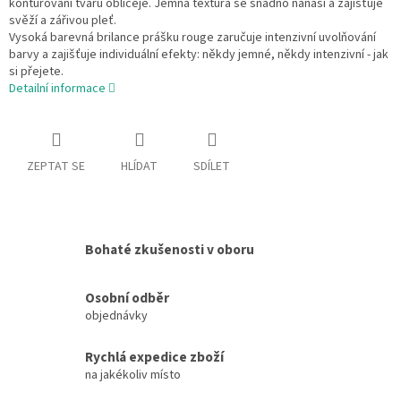
konturování tvaru obličeje. Jemná textura se snadno nanáší a zajišťuje
svěží a zářivou pleť.
Vysoká barevná brilance prášku rouge zaručuje intenzivní uvolňování
barvy a zajišťuje individuální efekty: někdy jemné, někdy intenzivní - jak
si přejete.
Detailní informace
ZEPTAT SE
HLÍDAT
SDÍLET
Bohaté zkušenosti v oboru
Osobní odběr
objednávky
Rychlá expedice zboží
na jakékoliv místo