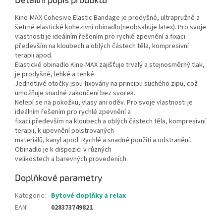
Kine-MAX Cohesive Elastic Bandage je prodyšné, ultrapružné a
šetrné elastické kohezivní obinadlo(neobsahuje latex). Pro svoje
vlastnosti je ideálním řešením pro rychlé zpevnění a fixaci
především na kloubech a oblých částech těla, kompresivní
terapii apod.
Elastické obinadlo Kine-MAX zajišťuje trvalý a stejnosměrný tlak,
je prodyšné, lehké a tenké.
Jednotlivé otočky jsou fixovány na principu suchého zipu, což
umožňuje snadné zakončení bez svorek.
Nelepí se na pokožku, vlasy ani oděv. Pro svoje vlastnosti je
ideálním řešením pro rychlé zpevnění a
fixaci především na kloubech a oblých částech těla, kompresivní
terapii, k upevnění polstrovaných
materiálů, kanyl apod. Rychlé a snadné použití a odstranění.
Obinadlo je k dispozici v různých
velikostech a barevných provedeních.
Doplňkové parametry
Kategorie
:
Bytové doplňky a relax
EAN
:
028373749821