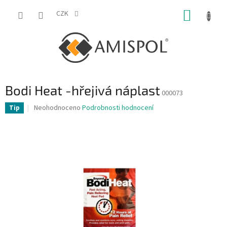
Přejít
NÁKUP
na
CZK
obsah
KOŠÍK
Bodi Heat -hřejivá náplast
000073
Průměrné
Neohodnoceno
Podrobnosti hodnocení
Tip
hodnocení
produktu
je
0,0
z
5
hvězdiček.