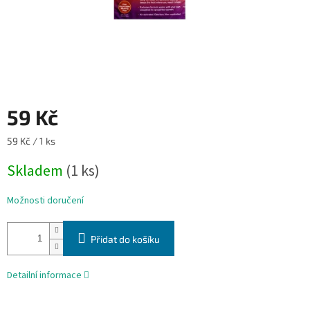
59 Kč
Měrná
59 Kč / 1 ks
cena:
Skladem
(1 ks)
Možnosti doručení
Přidat do košíku
Detailní informace