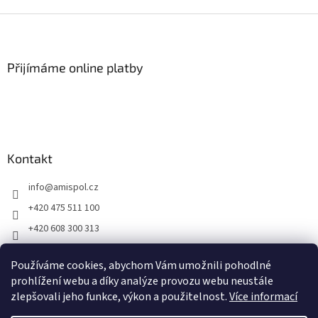
Z
á
p
a
Přijímáme online platby
t
í
Kontakt
info
@
amispol.cz
+420 475 511 100
+420 608 300 313
Facebook AMISPOL
Používáme cookies, abychom Vám umožnili pohodlné
Ukázky instalace AMISPOL Skrytého obrubníku
prohlížení webu a díky analýze provozu webu neustále
zlepšovali jeho funkce, výkon a použitelnost.
Více informací