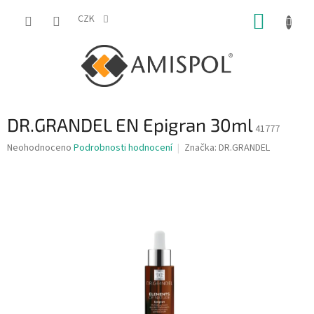
Přejít
NÁKUP
na
CZK
obsah
KOŠÍK
DR.GRANDEL EN Epigran 30ml
41777
Průměrné
Neohodnoceno
Podrobnosti hodnocení
Značka:
DR.GRANDEL
hodnocení
produktu
je
0,0
z
5
hvězdiček.