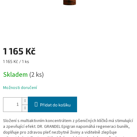
1 165 Kč
Měrná
1 165 Kč / 1 ks
cena:
Skladem
(2 ks)
Možnosti doručení
Přidat do košíku
Složení s multiaktivním koncentrátem z pšeničných klíčků má stimulující
a zpevňující efekt. DR. GRANDEL Epigran napomáhá regeneraci buněk,
doplňuje pro zdravou pleť nezbytné živiny a viditelně zlepšuje