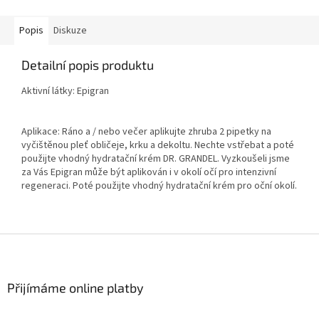
Popis
Diskuze
Detailní popis produktu
Aktivní látky: Epigran
Aplikace: Ráno a / nebo večer aplikujte zhruba 2 pipetky na
vyčištěnou pleť obličeje, krku a dekoltu. Nechte vstřebat a poté
použijte vhodný hydratační krém DR. GRANDEL. Vyzkoušeli jsme
za Vás Epigran může být aplikován i v okolí očí pro intenzivní
regeneraci. Poté použijte vhodný hydratační krém pro oční okolí.
Z
á
p
a
Přijímáme online platby
t
í