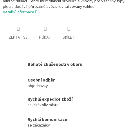
mikrocirkulaci. Tento multifunkční produkt je vhodný pro všechny typy
pleti a dodává přirozeně svěží, revitalizovaný vzhled.
Detailní informace
ZEPTAT SE
HLÍDAT
SDÍLET
Bohaté zkušenosti v oboru
Osobní odběr
objednávky
Rychlá expedice zboží
na jakékoliv místo
Rychlá komunikace
se zákazníky