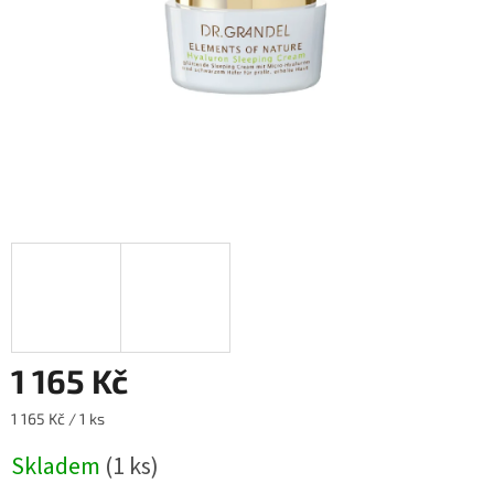
1 165 Kč
Měrná
1 165 Kč / 1 ks
cena:
Skladem
(1 ks)