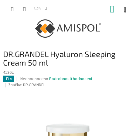
Přejít
NÁKUP
na
CZK
obsah
KOŠÍK
DR.GRANDEL Hyaluron Sleeping
Cream 50 ml
41362
Průměrné
Neohodnoceno
Podrobnosti hodnocení
Tip
hodnocení
Značka:
DR.GRANDEL
produktu
je
0,0
z
5
hvězdiček.