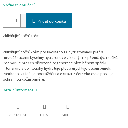
Možnosti doručení
Přidat do košíku
Zklidňující noční krém.
Zklidňující noční krém pro uvolněnou a hydratovanou pleť s
mikročásticemi kyseliny hyaluronové získanými z pšeničných klíčků.
Podporuje proces přirozené regenerace pleti během spánku,
intenzivně a do hloubky hydratuje pleť a urychluje dělení buněk.
Panthenol zklidňuje podráždění a extrakt z černého ovsa posiluje
ochrannou kožní bariéru.
Detailní informace
ZEPTAT SE
HLÍDAT
SDÍLET