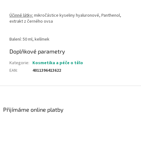
Účinné látky:
mikročástice kyseliny hyaluronové, Panthenol,
extrakt z černého ovsa
Balení: 50 ml, kelímek
Doplňkové parametry
Kategorie
:
Kosmetika a péče o tělo
EAN
:
4011396413622
Z
á
p
a
Přijímáme online platby
t
í