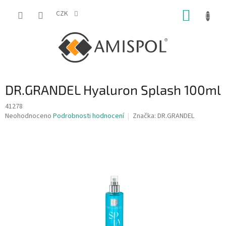
Přejít
NÁKUP
na
CZK
obsah
KOŠÍK
DR.GRANDEL Hyaluron Splash 100ml
41278
Průměrné
Neohodnoceno
Podrobnosti hodnocení
Značka:
DR.GRANDEL
hodnocení
produktu
je
0,0
z
5
hvězdiček.