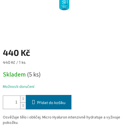
440 Kč
Měrná
440 Kč / 1 ks
cena:
Skladem
(5 ks)
Možnosti doručení
Přidat do košíku
Osvěžuje tělo i obličej. Micro Hyaluron intenzivně hydratuje a vyživuje
pokožku.