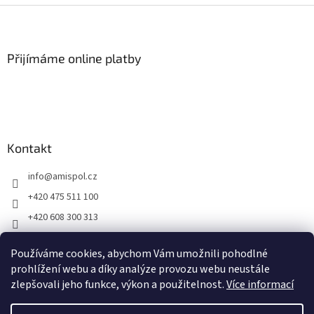
Z
á
p
a
Přijímáme online platby
t
í
Kontakt
info
@
amispol.cz
+420 475 511 100
+420 608 300 313
Facebook AMISPOL
Používáme cookies, abychom Vám umožnili pohodlné
Ukázky instalace AMISPOL Skrytého obrubníku
prohlížení webu a díky analýze provozu webu neustále
zlepšovali jeho funkce, výkon a použitelnost.
Více informací
Vytvořil Shoptet