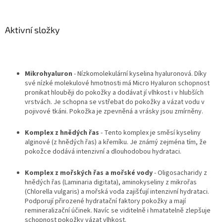
Aktivní složky
Mikrohyaluron
- Nízkomolekulární kyselina hyaluronová. Díky
své nízké molekulové hmotnosti má Micro Hyaluron schopnost
pronikat hlouběji do pokožky a dodávat jí vlhkost i v hlubších
vrstvách. Je schopna se vstřebat do pokožky a vázat vodu v
pojivové tkáni. Pokožka je zpevněná a vrásky jsou zmírněny.
Komplex z hnědých řas
- Tento komplex je směsí kyseliny
alginové (z hnědých řas) a křemíku. Je známý zejména tím, že
pokožce dodává intenzivní a dlouhodobou hydrataci.
Komplex z mořských řas a mořské vody
- Oligosacharidy z
hnědých řas (Laminaria digitata), aminokyseliny z mikrořas
(Chlorella vulgaris) a mořská voda zajišťují intenzivní hydrataci.
Podporují přirozené hydratační faktory pokožky a mají
remineralizační účinek. Navíc se viditelně i hmatatelně zlepšuje
schopnost pokožky vázat vlhkost.