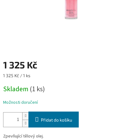
1 325 Kč
Měrná
1 325 Kč / 1 ks
cena:
Skladem
(1 ks)
Možnosti doručení
Přidat do košíku
Zpevňující tělový olej.