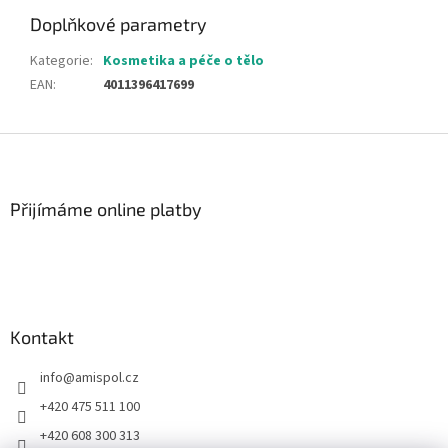
Doplňkové parametry
Kategorie
:
Kosmetika a péče o tělo
EAN
:
4011396417699
Z
á
p
a
Přijímáme online platby
t
í
Kontakt
info
@
amispol.cz
+420 475 511 100
+420 608 300 313