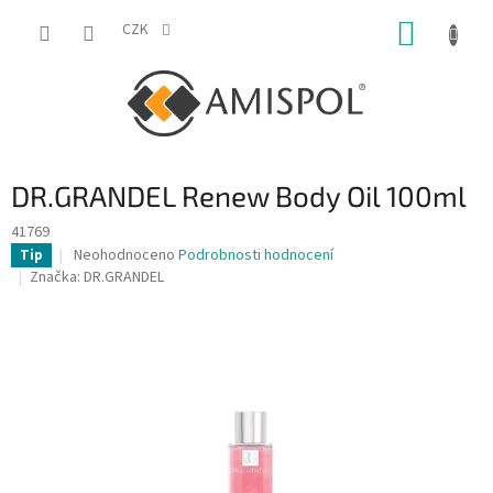
Přejít
NÁKUP
na
CZK
obsah
KOŠÍK
DR.GRANDEL Renew Body Oil 100ml
41769
Průměrné
Neohodnoceno
Podrobnosti hodnocení
Tip
hodnocení
Značka:
DR.GRANDEL
produktu
je
0,0
z
5
hvězdiček.