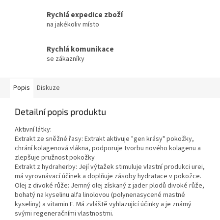
Rychlá expedice zboží
na jakékoliv místo
Rychlá komunikace
se zákazníky
Popis
Diskuze
Detailní popis produktu
Aktivní látky:
Extrakt ze sněžné řasy: Extrakt aktivuje "gen krásy" pokožky,
chrání kolagenová vlákna, podporuje tvorbu nového kolagenu a
zlepšuje pružnost pokožky
Extrakt z hydraherby: Její výtažek stimuluje vlastní produkci urei,
má vyrovnávací účinek a doplňuje zásoby hydratace v pokožce.
Olej z divoké růže: Jemný olej získaný z jader plodů divoké růže,
bohatý na kyselinu alfa linolovou (polynenasycené mastné
kyseliny) a vitamin E. Má zvláště vyhlazující účinky a je známý
svými regeneračními vlastnostmi.