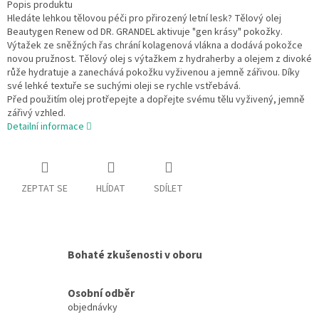
Popis produktu
Hledáte lehkou tělovou péči pro přirozený letní lesk? Tělový olej
Beautygen Renew od DR. GRANDEL aktivuje "gen krásy" pokožky.
Výtažek ze sněžných řas chrání kolagenová vlákna a dodává pokožce
novou pružnost. Tělový olej s výtažkem z hydraherby a olejem z divoké
růže hydratuje a zanechává pokožku vyživenou a jemně zářivou. Díky
své lehké textuře se suchými oleji se rychle vstřebává.
Před použitím olej protřepejte a dopřejte svému tělu vyživený, jemně
zářivý vzhled.
Detailní informace
ZEPTAT SE
HLÍDAT
SDÍLET
Bohaté zkušenosti v oboru
Osobní odběr
objednávky