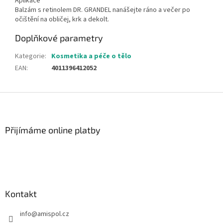
Aplikace
Balzám s retinolem DR. GRANDEL nanášejte ráno a večer po
očištění na obličej, krk a dekolt.
Doplňkové parametry
Kategorie
:
Kosmetika a péče o tělo
EAN
:
4011396412052
Z
á
p
a
Přijímáme online platby
t
í
Kontakt
info
@
amispol.cz