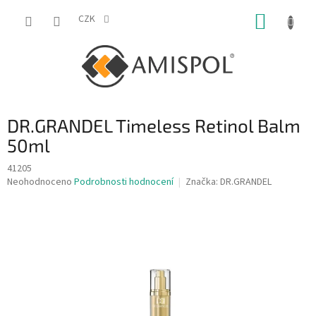
Přejít
NÁKUP
na
CZK
obsah
KOŠÍK
DR.GRANDEL Timeless Retinol Balm
50ml
41205
Průměrné
Neohodnoceno
Podrobnosti hodnocení
Značka:
DR.GRANDEL
hodnocení
produktu
je
0,0
z
5
hvězdiček.