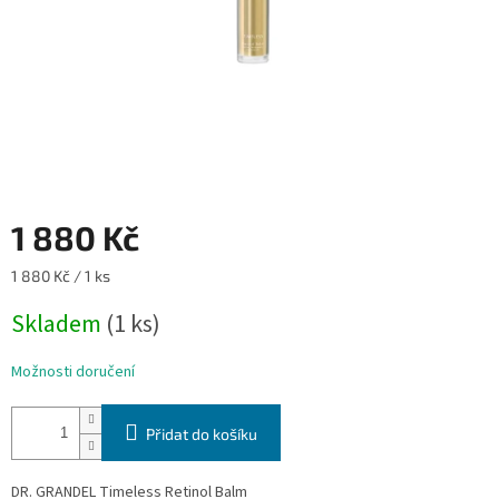
1 880 Kč
Měrná
1 880 Kč / 1 ks
cena:
Skladem
(1 ks)
Možnosti doručení
Přidat do košíku
DR. GRANDEL Timeless Retinol Balm