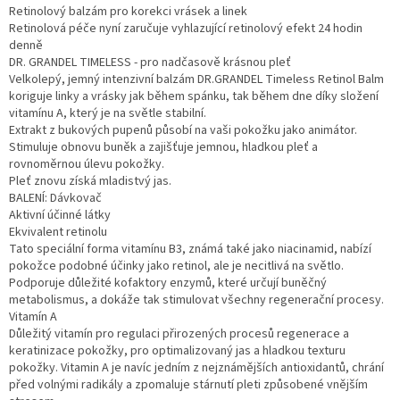
Retinolový balzám pro korekci vrásek a linek
Retinolová péče nyní zaručuje vyhlazující retinolový efekt 24 hodin
denně
DR. GRANDEL TIMELESS - pro nadčasově krásnou pleť
Velkolepý, jemný intenzivní balzám DR.GRANDEL Timeless Retinol Balm
koriguje linky a vrásky jak během spánku, tak během dne díky složení
vitamínu A, který je na světle stabilní.
Extrakt z bukových pupenů působí na vaši pokožku jako animátor.
Stimuluje obnovu buněk a zajišťuje jemnou, hladkou pleť a
rovnoměrnou úlevu pokožky.
Pleť znovu získá mladistvý jas.
BALENÍ: Dávkovač
Aktivní účinné látky
Ekvivalent retinolu
Tato speciální forma vitamínu B3, známá také jako niacinamid, nabízí
pokožce podobné účinky jako retinol, ale je necitlivá na světlo.
Podporuje důležité kofaktory enzymů, které určují buněčný
metabolismus, a dokáže tak stimulovat všechny regenerační procesy.
Vitamín A
Důležitý vitamín pro regulaci přirozených procesů regenerace a
keratinizace pokožky, pro optimalizovaný jas a hladkou texturu
pokožky. Vitamin A je navíc jedním z nejznámějších antioxidantů, chrání
před volnými radikály a zpomaluje stárnutí pleti způsobené vnějším