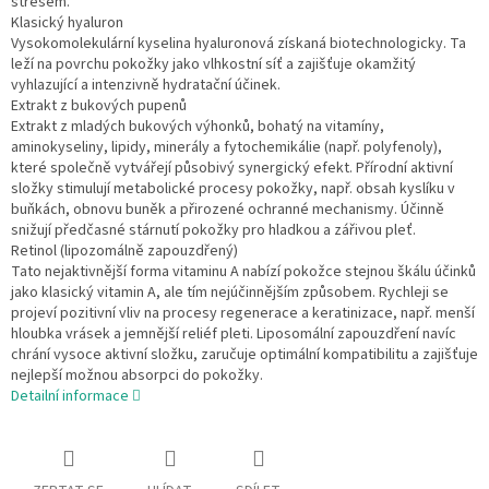
stresem.
Klasický hyaluron
Vysokomolekulární kyselina hyaluronová získaná biotechnologicky. Ta
leží na povrchu pokožky jako vlhkostní síť a zajišťuje okamžitý
vyhlazující a intenzivně hydratační účinek.
Extrakt z bukových pupenů
Extrakt z mladých bukových výhonků, bohatý na vitamíny,
aminokyseliny, lipidy, minerály a fytochemikálie (např. polyfenoly),
které společně vytvářejí působivý synergický efekt. Přírodní aktivní
složky stimulují metabolické procesy pokožky, např. obsah kyslíku v
buňkách, obnovu buněk a přirozené ochranné mechanismy. Účinně
snižují předčasné stárnutí pokožky pro hladkou a zářivou pleť.
Retinol (lipozomálně zapouzdřený)
Tato nejaktivnější forma vitaminu A nabízí pokožce stejnou škálu účinků
jako klasický vitamin A, ale tím nejúčinnějším způsobem. Rychleji se
projeví pozitivní vliv na procesy regenerace a keratinizace, např. menší
hloubka vrásek a jemnější reliéf pleti. Liposomální zapouzdření navíc
chrání vysoce aktivní složku, zaručuje optimální kompatibilitu a zajišťuje
nejlepší možnou absorpci do pokožky.
Detailní informace