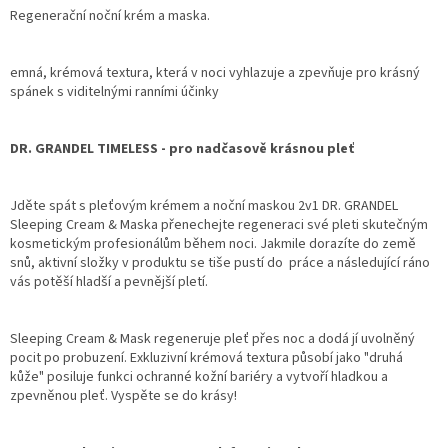
Regenerační noční krém a maska.
emná, krémová textura, která v noci vyhlazuje a zpevňuje pro krásný
spánek s viditelnými ranními účinky
DR. GRANDEL TIMELESS - pro nadčasově krásnou pleť
Jděte spát s pleťovým krémem a noční maskou 2v1 DR. GRANDEL
Sleeping Cream & Maska přenechejte regeneraci své pleti skutečným
kosmetickým profesionálům během noci. Jakmile dorazíte do země
snů, aktivní složky v produktu se tiše pustí do práce a následující ráno
vás potěší hladší a pevnější pletí.
Sleeping Cream & Mask regeneruje pleť přes noc a dodá jí uvolněný
pocit po probuzení. Exkluzivní krémová textura působí jako "druhá
kůže" posiluje funkci ochranné kožní bariéry a vytvoří hladkou a
zpevněnou pleť. Vyspěte se do krásy!