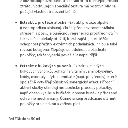
z oliv posilují kožní bariéru a chrání před transepidermální
ztrátou vody. Jejich speciální textura má pozitivní vliv na
pečující vlastnosti složení krémů.
Extrakt z protěže alpské
- Extrakt protěže alpské
(Leontopodium alpinum). Chrání před environmentálním
stresem a posiluje buněčnou regeneraci prostřednictvím
takzvané 'molekuly přežití', která zajišťuje protěžům
schopnost přežít v extrémních podmínkách. Inhibuje také
rozpad kolagenu. Zlepšuje se odolnost a elasticita
pokožky, takže vypadá pevnější a napnutější.
Extrakt z bukových pupenů
- Extrakt z mladých
bukových výhonků, bohatý na vitamíny, aminokyseliny,
lipidy, minerály a fytochemikálie (např. polyfenoly), které
společně vytvářejí působivý synergický efekt. Přírodní
aktivní složky stimulují metabolické procesy pokožky,
např. obsah kyslíku v buňkách, obnovu buněk a přirozené
ochranné mechanismy. Účinně snižují předčasné stárnutí
pokožky pro hladkou a zářivou pleť.
BALENÍ: dóza 50 ml