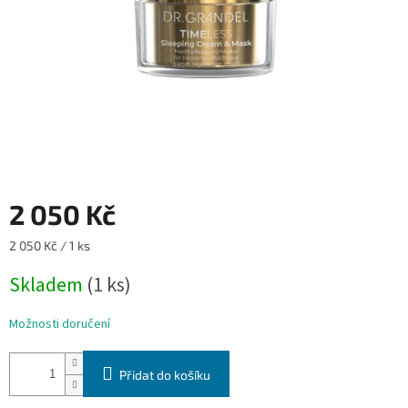
2 050 Kč
Měrná
2 050 Kč / 1 ks
cena:
Skladem
(1 ks)
Možnosti doručení
Přidat do košíku