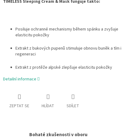
TIMELESS Sleeping Cream & Mask funguje takto:
Posiluje ochranné mechanismy během spánku a zvyšuje
elasticitu pokožky
Extrakt z bukových pupenů stimuluje obnovu buněk a tím i
regeneraci
Extrakt z protěže alpské zlepšuje elasticitu pokožky
Detailní informace
ZEPTAT SE
HLÍDAT
SDÍLET
Bohaté zkušenosti v oboru