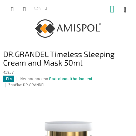
Přejít
NÁKUP
na
CZK
obsah
KOŠÍK
DR.GRANDEL Timeless Sleeping
Cream and Mask 50ml
41857
Průměrné
Neohodnoceno
Podrobnosti hodnocení
Tip
hodnocení
Značka:
DR.GRANDEL
produktu
je
0,0
z
5
hvězdiček.