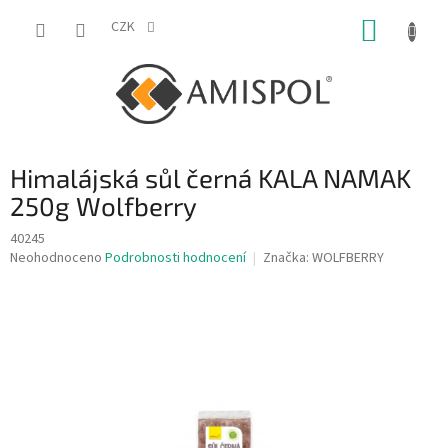
Přejít
NÁKUP
na
CZK
obsah
KOŠÍK
Himalájská sůl černá KALA NAMAK
250g Wolfberry
40245
Průměrné
Neohodnoceno
Podrobnosti hodnocení
Značka:
WOLFBERRY
hodnocení
produktu
je
0,0
z
5
hvězdiček.