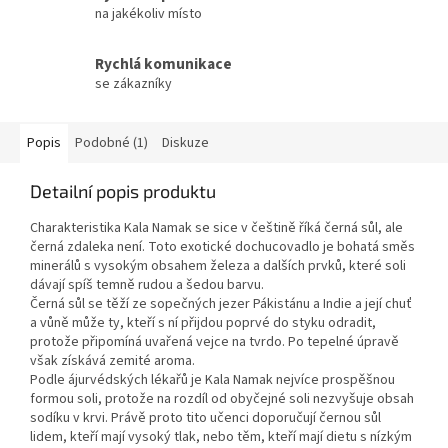
na jakékoliv místo
Rychlá komunikace
se zákazníky
Popis
Podobné (1)
Diskuze
Detailní popis produktu
Charakteristika Kala Namak se sice v češtině říká černá sůl, ale
černá zdaleka není. Toto exotické dochucovadlo je bohatá směs
minerálů s vysokým obsahem železa a dalších prvků, které soli
dávají spíš temně rudou a šedou barvu.
Černá sůl se těží ze sopečných jezer Pákistánu a Indie a její chuť
a vůně může ty, kteří s ní přijdou poprvé do styku odradit,
protože připomíná uvařená vejce na tvrdo. Po tepelné úpravě
však získává zemité aroma.
Podle ájurvédských lékařů je Kala Namak nejvíce prospěšnou
formou soli, protože na rozdíl od obyčejné soli nezvyšuje obsah
sodíku v krvi. Právě proto tito učenci doporučují černou sůl
lidem, kteří mají vysoký tlak, nebo těm, kteří mají dietu s nízkým