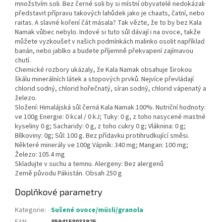
množstvím soli. Bez černé soli by si místní obyvatelé nedokázali
představit přípravu takových lahůdek jako je chaats, čatní, nebo
raitas. A slavné koření čát másala? Tak vězte, že to by bez Kala
Namak vůbec nebylo. Indové si tuto sůl dávají i na ovoce, takže
můžete vyzkoušet v našich podmínkách malinko osolit například
banán, nebo jablko a budete příjemně překvapení zajímavou
chutí.
Chemické rozbory ukázaly, že Kala Namak obsahuje širokou
škálu minerálních látek a stopových prvků. Nejvíce převládají
chlorid sodný, chlorid hořečnatý, síran sodný, chlorid vápenatý a
železo.
Složení: Himalájská sůl černá Kala Namak 100%. Nutriční hodnoty:
ve 100g Energie: 0 kcal / 0 kJ; Tuky: 0 g, z toho nasycené mastné
kyseliny 0 g; Sacharidy: 0 g, z toho cukry 0 g; Vláknina: 0 g;
Bílkoviny: 0g; Sůl: 100 g. Bez přídavku protihrudkující směsi.
Některé minerály ve 100g Vápník: 340 mg; Mangan: 100 mg;
Železo: 105.4 mg
Skladujte v suchu a temnu. Alergeny: Bez alergenů
Země původu Pákistán. Obsah 250 g
Doplňkové parametry
Kategorie
:
Sušené ovoce/müsli/granola
EAN
:
8594158033925