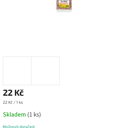
22 Kč
Měrná
22 Kč / 1 ks
cena:
Skladem
(1 ks)
Možnosti doručení