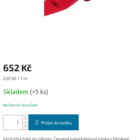
652 Kč
Měrná
2,61 Kč / 1 m
cena:
Skladem
(>5 ks)
Možnosti doručení
Přidat do košíku
Výstražná folie do výkopu. Červená polyetylenová páska s bleskem.