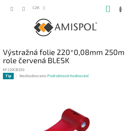
Přejít
NÁKUP
na
CZK
obsah
KOŠÍK
Výstražná folie 220*0,08mm 250m
role červená BLESK
KF220CB250
Průměrné
Neohodnoceno
Podrobnosti hodnocení
Tip
hodnocení
produktu
je
0,0
z
5
hvězdiček.