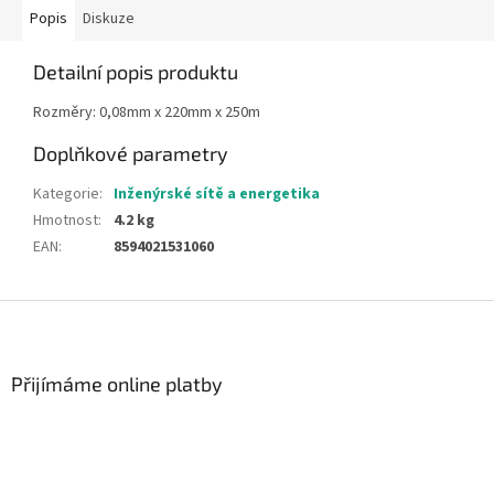
Popis
Diskuze
Detailní popis produktu
Rozměry: 0,08mm x 220mm x 250m
Doplňkové parametry
Kategorie
:
Inženýrské sítě a energetika
Hmotnost
:
4.2 kg
EAN
:
8594021531060
Z
á
p
a
Přijímáme online platby
t
í