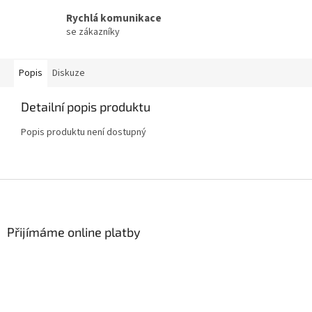
Rychlá komunikace
se zákazníky
Popis
Diskuze
Detailní popis produktu
Popis produktu není dostupný
Z
á
p
a
Přijímáme online platby
t
í