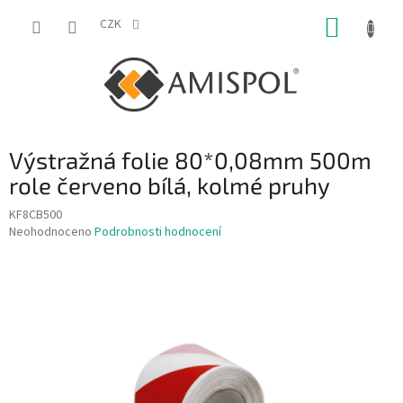
Přejít
NÁKUP
na
CZK
obsah
KOŠÍK
Výstražná folie 80*0,08mm 500m
role červeno bílá, kolmé pruhy
KF8CB500
Průměrné
Neohodnoceno
Podrobnosti hodnocení
hodnocení
produktu
je
0,0
z
5
hvězdiček.