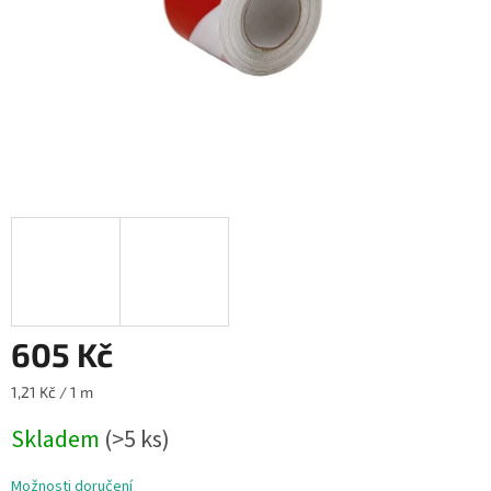
605 Kč
Měrná
1,21 Kč / 1 m
cena:
Skladem
(>5 ks)
Možnosti doručení