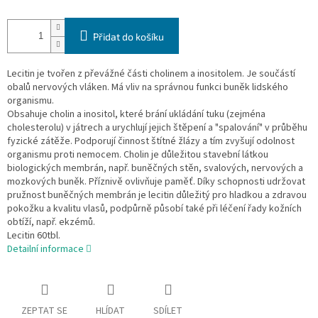
Přidat do košíku
Lecitin je tvořen z převážné části cholinem a inositolem. Je součástí
obalů nervových vláken. Má vliv na správnou funkci buněk lidského
organismu.
Obsahuje cholin a inositol, které brání ukládání tuku (zejména
cholesterolu) v játrech a urychlují jejich štěpení a "spalování" v průběhu
fyzické zátěže. Podporují činnost štítné žlázy a tím zvyšují odolnost
organismu proti nemocem. Cholin je důležitou stavební látkou
biologických membrán, např. buněčných stěn, svalových, nervových a
mozkových buněk. Příznivě ovlivňuje paměť. Díky schopnosti udržovat
pružnost buněčných membrán je lecitin důležitý pro hladkou a zdravou
pokožku a kvalitu vlasů, podpůrně působí také při léčení řady kožních
obtíží, např. ekzémů.
Lecitin 60tbl.
Detailní informace
ZEPTAT SE
HLÍDAT
SDÍLET