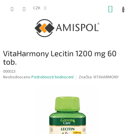
Přejít
NÁKUP
na
CZK
obsah
KOŠÍK
VitaHarmony Lecitin 1200 mg 60
tob.
000023
Průměrné
Neohodnoceno
Podrobnosti hodnocení
Značka:
VITAHARMONY
hodnocení
produktu
je
0,0
z
5
hvězdiček.