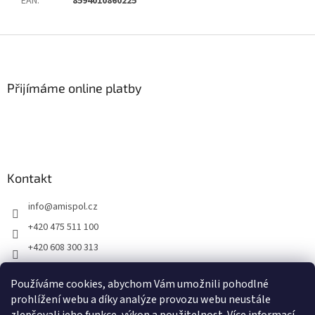
EAN
:
8594010860225
Z
á
p
a
Přijímáme online platby
t
í
Kontakt
info
@
amispol.cz
+420 475 511 100
+420 608 300 313
Facebook AMISPOL
Používáme cookies, abychom Vám umožnili pohodlné
Ukázky instalace AMISPOL Skrytého obrubníku
prohlížení webu a díky analýze provozu webu neustále