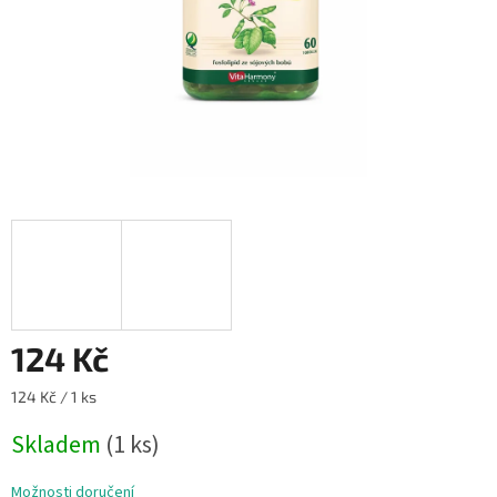
124 Kč
Měrná
124 Kč / 1 ks
cena:
Skladem
(1 ks)
Možnosti doručení