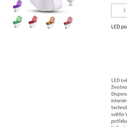
LED po
LED svě
životn
Disponu
interié
technol
světlo 
potřeba