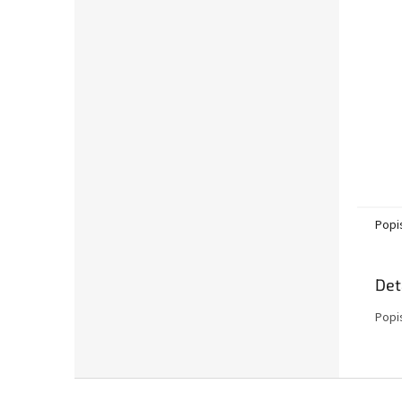
Popi
Det
Popi
Z