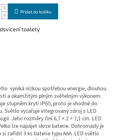
Přidat do košíku
dsvícení toalety
tlo vyniká nízkou spotřebou energie, dlouhou
ostí a okamžitým plným světelným výkonem.
je stupněm krytí IP65, proto je vhodné do
ru. Světlo vyzařuje integrovaný zdroj s LED
ogií. Jeho rozměry činí 6,7 × 2 × 7,1 cm. LED
Velko lze napájet skrze baterie. Dohromady je
 si zařídit 3 ks baterie typu AAA. LED světlo