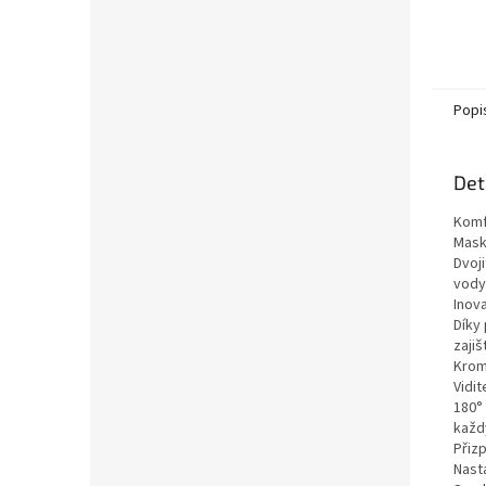
Popi
Det
Komf
Mask
Dvoji
vody
Inova
Díky
zajiš
Krom
Vidi
180°
každ
Přiz
Nast