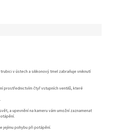
trubici v ústech a silikonový tmel zabraňuje vniknutí
 prostřednictvím čtyř vstupních ventilů, které
.
 svět, a upevnění na kameru vám umožní zaznamenat
potápění.
 jejímu pohybu při potápění.