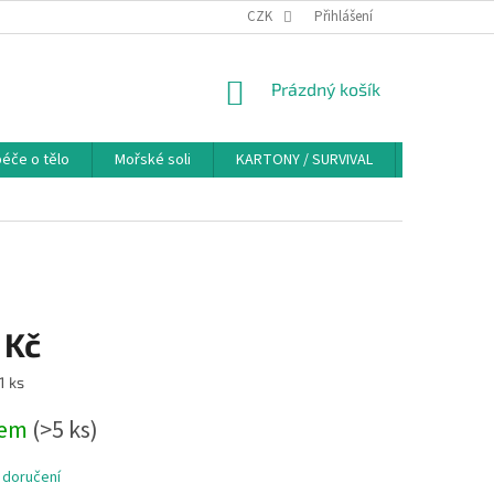
PODMÍNKY OCHRANY OSOBNÍCH ÚDAJŮ
CZK
COOKIES
Přihlášení
ODSTOUPENÍ OD
NÁKUPNÍ
Prázdný košík
KOŠÍK
éče o tělo
Mořské soli
KARTONY / SURVIVAL
Značky
 Kč
1 ks
dem
(>5 ks)
 doručení