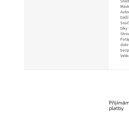
Snad
Maska
Auto
Další
Souč
Díky
Shrnu
Potá
dobr
bezp
Veli
Z
á
p
a
t
Přijímám
í
platby