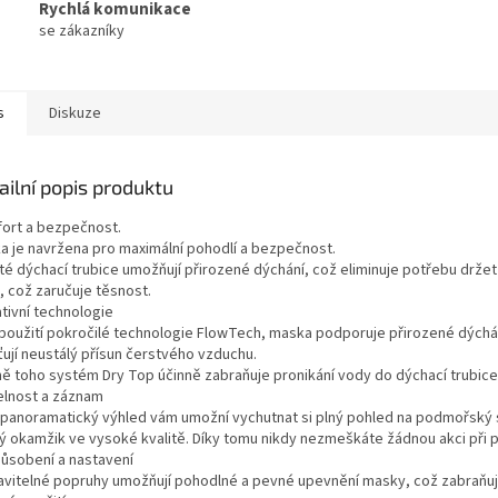
Rychlá komunikace
se zákazníky
s
Diskuze
ailní popis produktu
ort a bezpečnost.
a je navržena pro maximální pohodlí a bezpečnost.
té dýchací trubice umožňují přirozené dýchání, což eliminuje potřebu držet 
, což zaručuje těsnost.
tivní technologie
 použití pokročilé technologie FlowTech, maska podporuje přirozené dýchání
ťují neustálý přísun čerstvého vzduchu.
ě toho systém Dry Top účinně zabraňuje pronikání vody do dýchací trubice
telnost a záznam
 panoramatický výhled vám umožní vychutnat si plný pohled na podmořský
ý okamžik ve vysoké kvalitě. Díky tomu nikdy nezmeškáte žádnou akci při 
působení a nastavení
avitelné popruhy umožňují pohodlné a pevné upevnění masky, což zabraňuje