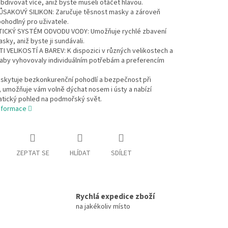
divovat více, aniž byste museli otáčet hlavou.
SAKOVÝ SILIKON: Zaručuje těsnost masky a zároveň
ohodlný pro uživatele.
CKÝ SYSTÉM ODVODU VODY: Umožňuje rychlé zbavení
sky, aniž byste ji sundávali.
 VELIKOSTÍ A BAREV: K dispozici v různých velikostech a
 aby vyhovovaly individuálním potřebám a preferencím
.
skytuje bezkonkurenční pohodlí a bezpečnost při
 umožňuje vám volně dýchat nosem i ústy a nabízí
tický pohled na podmořský svět.
informace
ZEPTAT SE
HLÍDAT
SDÍLET
Rychlá expedice zboží
na jakékoliv místo