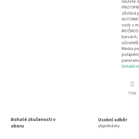
můžete ob
PROTIPRŮ
zůstává p
AUTOMATI
vody z ma
MOŽNOSTI
barvách,
uživatelů
Maska po
potápění,
panorama
Detailní 
TISK
Bohaté zkušenosti v
Osobní odběr
oboru
objednávky