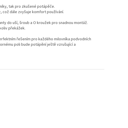
ečníky, tak pro zkušené potápěče.
 což dále zvyšuje komfort používání.
punty do uší, šroub a O kroužek pro snadnou montáž.
koliv překážek.
perfektním řešením pro každého milovníka podvodních
ornému poli bude potápění ještě vzrušující a