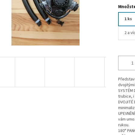
Množste
1 ks
2 a ví
Představ
dvojitými
SYSTÉM D
trubice, 
DVOJITÉ 
minimaliz
UPEVNĚNÍ
vám umož
rukou.
180° PAN