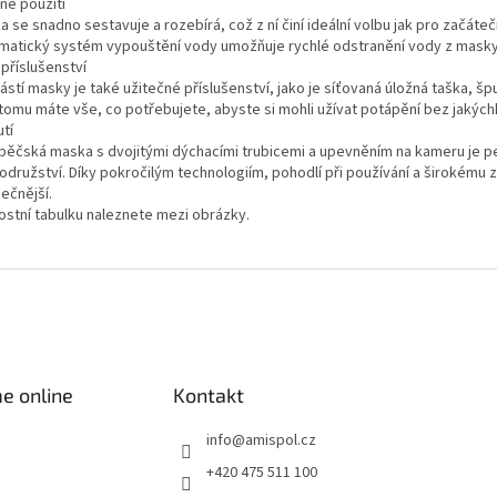
né použití
 se snadno sestavuje a rozebírá, což z ní činí ideální volbu jak pro začát
matický systém vypouštění vody umožňuje rychlé odstranění vody z masky,
 příslušenství
ástí masky je také užitečné příslušenství, jako je síťovaná úložná taška, š
 tomu máte vše, co potřebujete, abyste si mohli užívat potápění bez jakých
tí
pěčská maska s dvojitými dýchacími trubicemi a upevněním na kameru je 
odružství. Díky pokročilým technologiím, pohodlí při používání a širokému z
ečnější.
kostní tabulku naleznete mezi obrázky.
e online
Kontakt
info
@
amispol.cz
+420 475 511 100