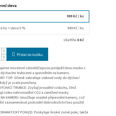
vní sleva
999 Kč
/ ks
ce ks = sleva 5 %
949 Kč
/ ks
Ušetříte
0 Kč
Přidat do košíku
ujeme inovativní celoobličejovou potápěčskou masku s
 dýchacími trubicemi a upevněním na kameru.
RY TOP: Účinně zabraňuje vniknutí vody do dýchací
i když je zcela ponořena.
DÝCHACÍ TRUBICE: Zvyšují proudění vzduchu, čímž
ují riziko nahromadění CO2 a zamlžení masky.
 NA KAMERU: Umožňuje snadné připevnění kamery, což
ní zaznamenávat podvodní dobrodružství bez použití
ORAMATICKÝ POHLED: Poskytuje široké zorné pole, takže