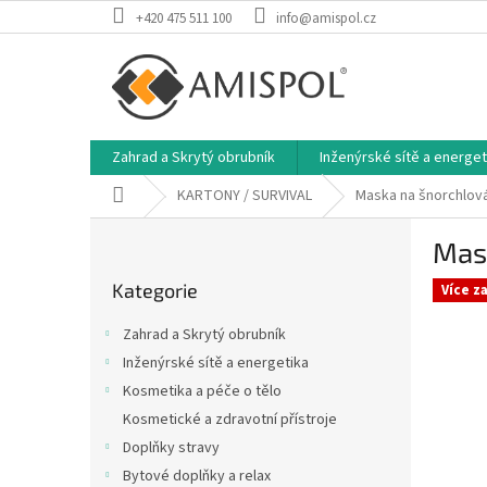
Přejít
+420 475 511 100
info@amispol.cz
na
obsah
Zahrad a Skrytý obrubník
Inženýrské sítě a energet
Domů
KARTONY / SURVIVAL
Maska na šnorchlová
P
Mask
o
Přeskočit
s
Kategorie
kategorie
Více z
t
r
Zahrad a Skrytý obrubník
a
Inženýrské sítě a energetika
n
Kosmetika a péče o tělo
n
í
Kosmetické a zdravotní přístroje
p
Doplňky stravy
a
Bytové doplňky a relax