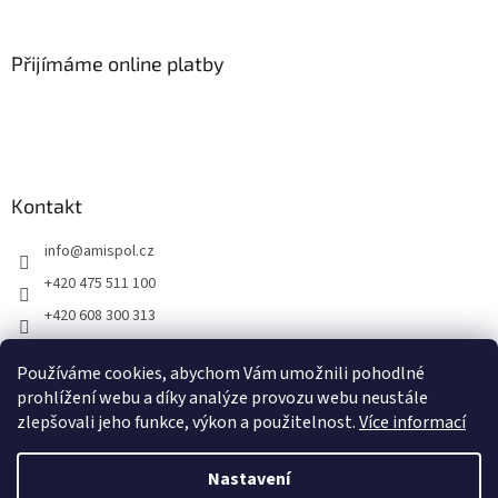
á
p
a
Přijímáme online platby
t
í
Kontakt
info
@
amispol.cz
+420 475 511 100
+420 608 300 313
Facebook AMISPOL
Používáme cookies, abychom Vám umožnili pohodlné
Ukázky instalace AMISPOL Skrytého obrubníku
prohlížení webu a díky analýze provozu webu neustále
zlepšovali jeho funkce, výkon a použitelnost.
Více informací
Vytvořil Shoptet
Nastavení