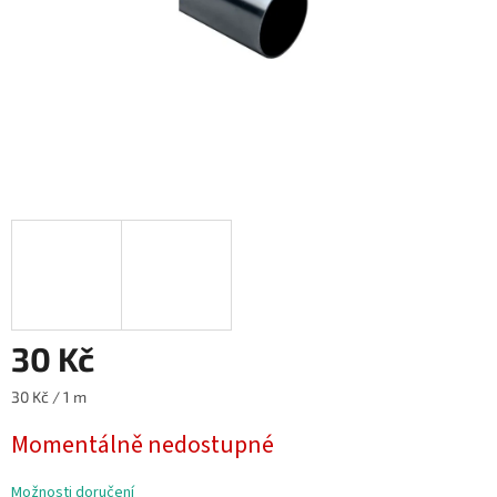
30 Kč
Měrná
30 Kč / 1 m
cena:
Momentálně nedostupné
Možnosti doručení