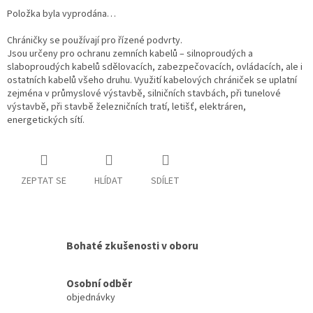
Položka byla vyprodána…
Chráničky se používají pro řízené podvrty.
Jsou určeny pro ochranu zemních kabelů – silnoproudých a
slaboproudých kabelů sdělovacích, zabezpečovacích, ovládacích, ale i
ostatních kabelů všeho druhu. Využití kabelových chrániček se uplatní
zejména v průmyslové výstavbě, silničních stavbách, při tunelové
výstavbě, při stavbě železničních tratí, letišť, elektráren,
energetických sítí.
ZEPTAT SE
HLÍDAT
SDÍLET
Bohaté zkušenosti v oboru
Osobní odběr
objednávky