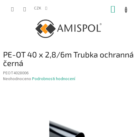
Přejít
NÁKUP
na
CZK
obsah
KOŠÍK
PE-OT 40 x 2,8/6m Trubka ochranná
černá
PEOT4028006
Průměrné
Neohodnoceno
Podrobnosti hodnocení
hodnocení
produktu
je
0,0
z
5
hvězdiček.