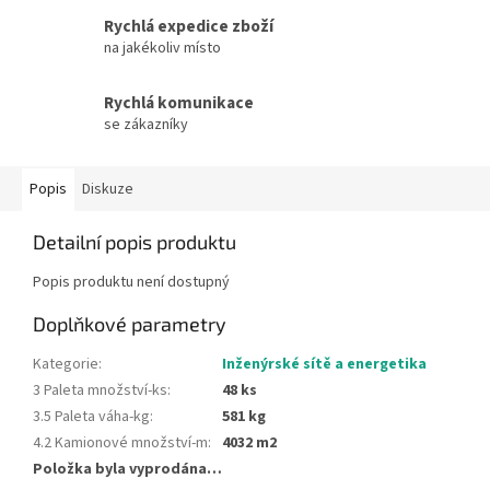
Rychlá expedice zboží
na jakékoliv místo
Rychlá komunikace
se zákazníky
Popis
Diskuze
Detailní popis produktu
Popis produktu není dostupný
Doplňkové parametry
Kategorie
:
Inženýrské sítě a energetika
3 Paleta množství-ks
:
48 ks
3.5 Paleta váha-kg
:
581 kg
4.2 Kamionové množství-m
:
4032 m2
Položka byla vyprodána…