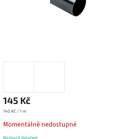
145 Kč
Měrná
145 Kč / 1 m
cena:
Momentálně nedostupné
Možnosti doručení