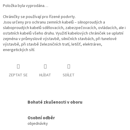
Položka byla vyprodána…
Chráničky se používají pro řízené podvrty.
Jsou určeny pro ochranu zemních kabelů – silnoproudých a
slaboproudých kabelů sdělovacích, zabezpečovacích, ovládacích, ale i
ostatních kabelů všeho druhu. Využití kabelových chrániček se uplatní
zejména v průmyslové výstavbě, silničních stavbách, při tunelové
výstavbě, při stavbě železničních tratí, letišť, elektráren,
energetických sítí.
ZEPTAT SE
HLÍDAT
SDÍLET
Bohaté zkušenosti v oboru
Osobní odběr
objednávky