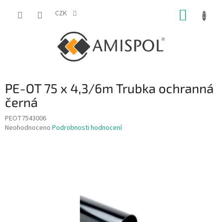
Přejít
NÁKUP
na
CZK
obsah
KOŠÍK
PE-OT 75 x 4,3/6m Trubka ochranná
černá
PEOT7543006
Průměrné
Neohodnoceno
Podrobnosti hodnocení
hodnocení
produktu
je
0,0
z
5
hvězdiček.