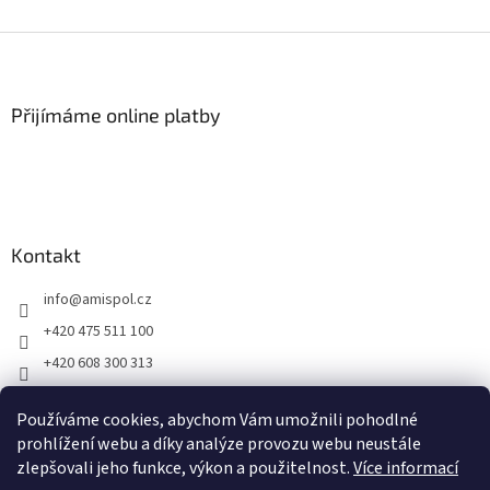
Z
á
p
a
Přijímáme online platby
t
í
Kontakt
info
@
amispol.cz
+420 475 511 100
+420 608 300 313
Facebook AMISPOL
Používáme cookies, abychom Vám umožnili pohodlné
Ukázky instalace AMISPOL Skrytého obrubníku
prohlížení webu a díky analýze provozu webu neustále
zlepšovali jeho funkce, výkon a použitelnost.
Více informací