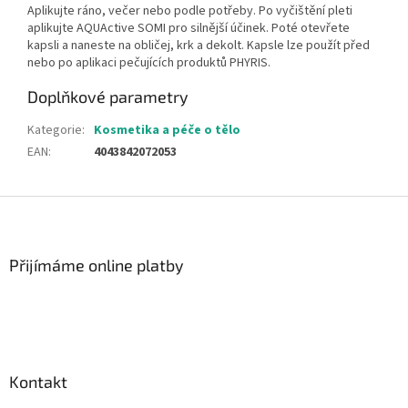
Aplikujte ráno, večer nebo podle potřeby. Po vyčištění pleti
aplikujte AQUActive SOMI pro silnější účinek. Poté otevřete
kapsli a naneste na obličej, krk a dekolt. Kapsle lze použít před
nebo po aplikaci pečujících produktů PHYRIS.
Doplňkové parametry
Kategorie
:
Kosmetika a péče o tělo
EAN
:
4043842072053
Z
á
p
a
Přijímáme online platby
t
í
Kontakt