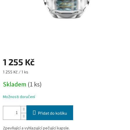
1 255 Kč
Měrná
1 255 Kč / 1 ks
cena:
Skladem
(1 ks)
Možnosti doručení
Přidat do košíku
Zpevňující a vyhlazující pečující kapsle.