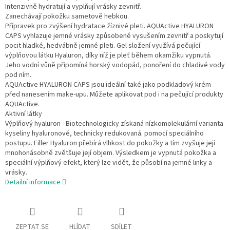
Intenzivně hydratují a vyplňují vrásky zevnitř.
Zanechávají pokožku sametově hebkou.
Přípravek pro zvýšení hydratace žíznivé pleti. AQUActive HYALURON
CAPS vyhlazuje jemné vrásky způsobené vysušením zevnitř a poskytují
pocit hladké, hedvábně jemné pleti. Gel složení využívá pečující
výplňovou látku Hyaluron, díky níž je pleť během okamžiku vypnutá.
Jeho vodní vůně připomíná horský vodopád, ponoření do chladivé vody
pod ním.
AQUActive HYALURON CAPS jsou ideální také jako podkladový krém
před nanesením make-upu. Můžete aplikovat pod i na pečující produkty
AQUActive.
Aktivní látky
Výplňový hyaluron - Biotechnologicky získaná nízkomolekulární varianta
kyseliny hyaluronové, technicky redukovaná. pomocí speciálního
postupu. Filler Hyaluron přebírá vlhkost do pokožky a tím zvyšuje její
mnohonásobně zvětšuje její objem. Výsledkem je vypnutá pokožka a
speciální výplňový efekt, který lze vidět, že působí na jemné linky a
vrásky.
Detailní informace
ZEPTAT SE
HLÍDAT
SDÍLET