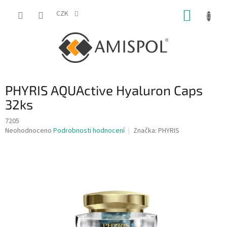
Přejít
NÁKUP
na
CZK
obsah
KOŠÍK
PHYRIS AQUActive Hyaluron Caps
32ks
7205
Průměrné
Neohodnoceno
Podrobnosti hodnocení
Značka:
PHYRIS
hodnocení
produktu
je
0,0
z
5
hvězdiček.