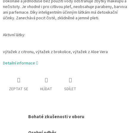
Dokonale a jednoduše bez použití vody odstraňuje zbytky makeupu a
nečistoty. Je vhodné i pro citlivou pleť, neobsahuje parabeny, barviva
ani parfemace. Díky inteligentním účinným látkám má detoxikační
účinky. Zanechává pocit čisté, zklidněné a jemné pleti.
Aktivní látky:
výtažek z citronu, výtažek z brokolice, výtažek z Aloe Vera
Detailní informace
ZEPTAT SE
HLÍDAT
SDÍLET
Bohaté zkušenosti v oboru
Osobní odběr