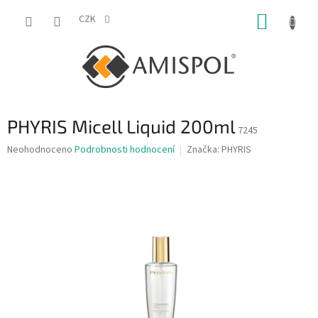
Přejít
NÁKUP
na
CZK
obsah
KOŠÍK
PHYRIS Micell Liquid 200ml
7245
Průměrné
Neohodnoceno
Podrobnosti hodnocení
Značka:
PHYRIS
hodnocení
produktu
je
0,0
z
5
hvězdiček.