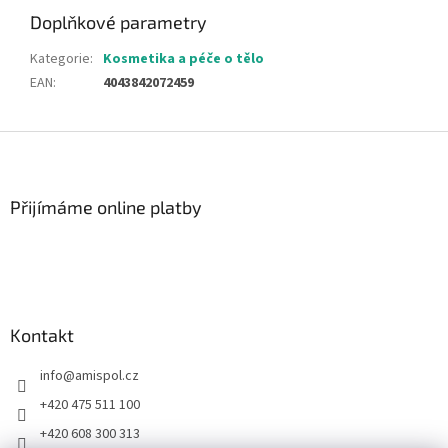
Doplňkové parametry
Kategorie
:
Kosmetika a péče o tělo
EAN
:
4043842072459
Z
á
p
a
Přijímáme online platby
t
í
Kontakt
info
@
amispol.cz
+420 475 511 100
+420 608 300 313