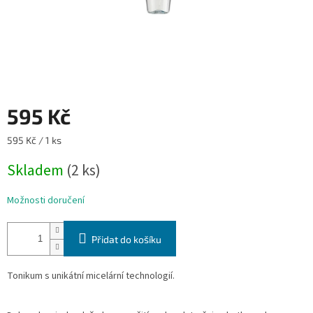
595 Kč
Měrná
595 Kč / 1 ks
cena:
Skladem
(2 ks)
Možnosti doručení
Přidat do košíku
Tonikum s unikátní micelární technologií.