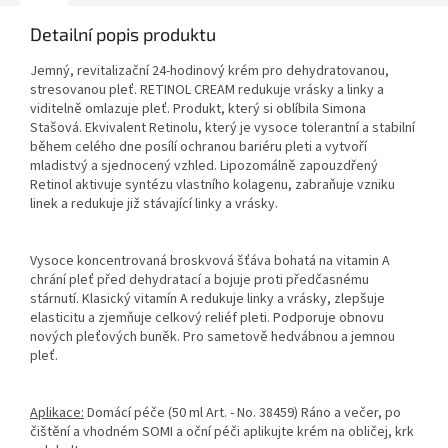
Detailní popis produktu
Jemný, revitalizační 24-hodinový krém pro dehydratovanou,
stresovanou pleť. RETINOL CREAM redukuje vrásky a linky a
viditelně omlazuje pleť. Produkt, který si oblíbila Simona
Stašová. Ekvivalent Retinolu, který je vysoce tolerantní a stabilní
během celého dne posílí ochranou bariéru pleti a vytvoří
mladistvý a sjednocený vzhled. Lipozomálně zapouzdřený
Retinol aktivuje syntézu vlastního kolagenu, zabraňuje vzniku
linek a redukuje již stávající linky a vrásky.
Vysoce koncentrovaná broskvová šťáva bohatá na vitamin A
chrání pleť před dehydratací a bojuje proti předčasnému
stárnutí. Klasický vitamín A redukuje linky a vrásky, zlepšuje
elasticitu a zjemňuje celkový reliéf pleti. Podporuje obnovu
nových pleťových buněk. Pro sametově hedvábnou a jemnou
pleť.
Aplikace:
Domácí péče (50 ml Art. - No. 38459) Ráno a večer, po
čištění a vhodném SOMI a oční péči aplikujte krém na obličej, krk