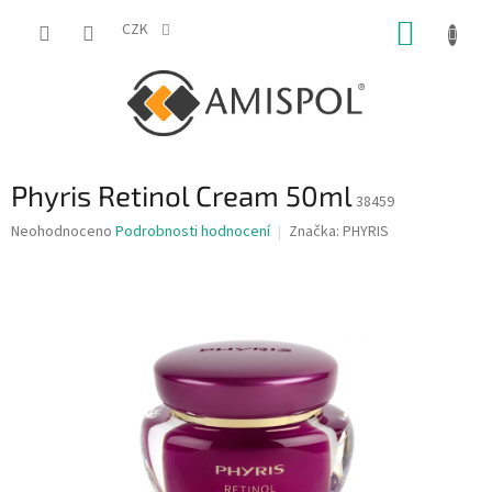
Přejít
NÁKUP
na
CZK
obsah
KOŠÍK
Phyris Retinol Cream 50ml
38459
Průměrné
Neohodnoceno
Podrobnosti hodnocení
Značka:
PHYRIS
hodnocení
produktu
je
0,0
z
5
hvězdiček.