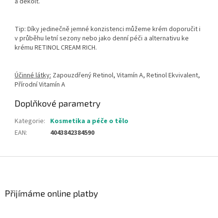
a dekolt.
Tip: Díky jedinečně jemné konzistenci můžeme krém doporučit i
v průběhu letní sezony nebo jako denní péči a alternativu ke
krému RETINOL CREAM RICH.
Účinné látky:
Zapouzdřený Retinol, Vitamín A, Retinol Ekvivalent,
Přírodní Vitamín A
Doplňkové parametry
Kategorie
:
Kosmetika a péče o tělo
EAN
:
4043842384590
Z
á
p
a
Přijímáme online platby
t
í