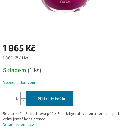
1 865 Kč
Měrná
1 865 Kč / 1 ks
cena:
Skladem
(1 ks)
Možnosti doručení
Přidat do košíku
Revitalizační 24 hodinová péče. Pro dehydratovanou a normální pleť.
Velmi jemná konzistence.
Detailní informace