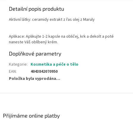
Detailní popis produktu
Aktivní látky: ceramidy extrakt z řas olej z Maruly
Aplikace: Aplikujte 1-2 kapsle na obličej, krk a dekolt a poté
naneste Váš oblíbený krém.
Doplňkové parametry
Kategorie
:
Kosmetika a péče o tělo
EAN
:
4043842070950
Položka byla vyprodána…
Z
á
p
a
Přijímáme online platby
t
í