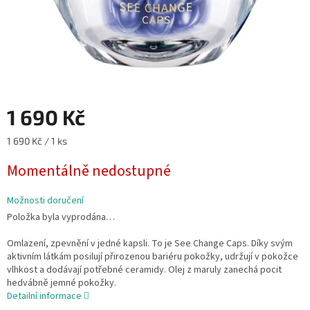
1 690 Kč
Měrná
1 690 Kč / 1 ks
cena:
Momentálně nedostupné
Možnosti doručení
Položka byla vyprodána…
Omlazení, zpevnění v jedné kapsli. To je See Change Caps. Díky svým
aktivním látkám posilují přirozenou bariéru pokožky, udržují v pokožce
vlhkost a dodávají potřebné ceramidy. Olej z maruly zanechá pocit
hedvábně jemné pokožky.
Detailní informace