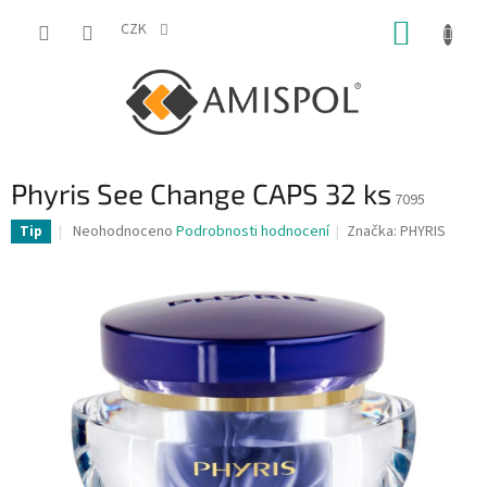
Přejít
NÁKUP
na
CZK
obsah
KOŠÍK
Phyris See Change CAPS 32 ks
7095
Průměrné
Neohodnoceno
Podrobnosti hodnocení
Značka:
PHYRIS
Tip
hodnocení
produktu
je
0,0
z
5
hvězdiček.