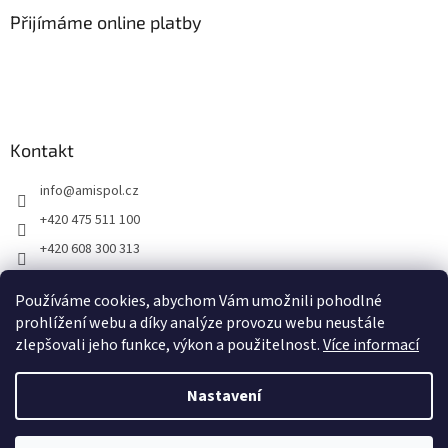
a
Přijímáme online platby
t
í
Kontakt
info
@
amispol.cz
+420 475 511 100
+420 608 300 313
Facebook AMISPOL
Používáme cookies, abychom Vám umožnili pohodlné
Ukázky instalace AMISPOL Skrytého obrubníku
prohlížení webu a díky analýze provozu webu neustále
zlepšovali jeho funkce, výkon a použitelnost.
Více informací
Vytvořil Shoptet
Nastavení
Copyright 2026
Amispol.cz
. Všechna práva vyhrazena.
Upravit