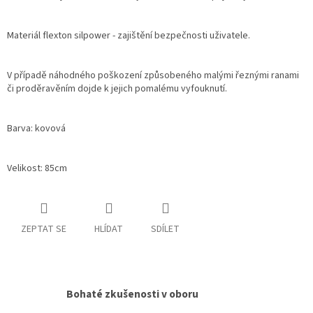
Materiál flexton silpower - zajištění bezpečnosti uživatele.
V případě náhodného poškození způsobeného malými řeznými ranami
či proděravěním dojde k jejich pomalému vyfouknutí.
Barva: kovová
Velikost: 85cm
ZEPTAT SE
HLÍDAT
SDÍLET
Bohaté zkušenosti v oboru