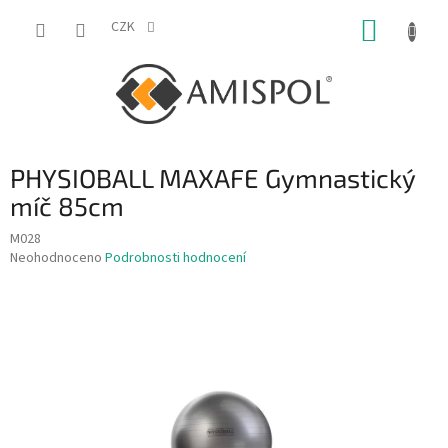
Přejít
NÁKUP
na
CZK
obsah
KOŠÍK
PHYSIOBALL MAXAFE Gymnastický
míč 85cm
M028
Průměrné
Neohodnoceno
Podrobnosti hodnocení
hodnocení
produktu
je
0,0
z
5
hvězdiček.