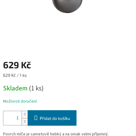
629 Kč
Měrná
629 Kč / 1 ks
cena:
Skladem
(1 ks)
Možnosti doručení
Přidat do košíku
Povrch míče je sametově hebký a na omak velmi příjemný.