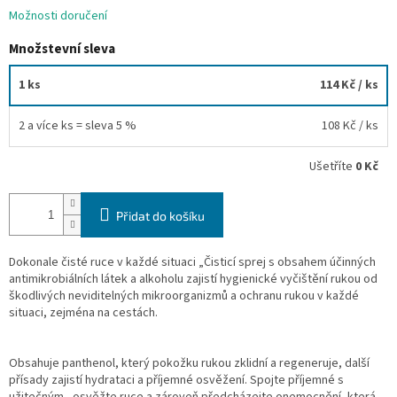
Možnosti doručení
Množstevní sleva
1 ks
114 Kč
/ ks
2 a více ks = sleva 5 %
108 Kč
/ ks
Ušetříte
0 Kč
Přidat do košíku
Dokonale čisté ruce v každé situaci „Čisticí sprej s obsahem účinných
antimikrobiálních látek a alkoholu zajistí hygienické vyčištění rukou od
škodlivých neviditelných mikroorganizmů a ochranu rukou v každé
situaci, zejména na cestách.
Obsahuje panthenol, který pokožku rukou zklidní a regeneruje, další
přísady zajistí hydrataci a příjemné osvěžení. Spojte příjemné s
užitečným - osvěžte ruce a zároveň předcházejte onemocnění, která