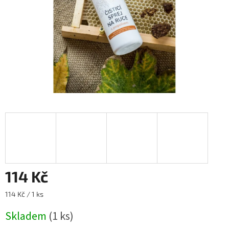
114 Kč
Měrná
114 Kč / 1 ks
cena:
Skladem
(1 ks)