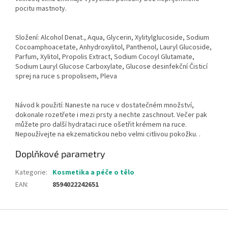
pocitu mastnoty.
Složení: Alcohol Denat., Aqua, Glycerin, Xylitylglucoside, Sodium
Cocoamphoacetate, Anhydroxylitol, Panthenol, Lauryl Glucoside,
Parfum, Xylitol, Propolis Extract, Sodium Cocoyl Glutamate,
Sodium Lauryl Glucose Carboxylate, Glucose desinfekční Čisticí
sprej na ruce s propolisem, Pleva
Návod k použití: Naneste na ruce v dostatečném množství,
dokonale rozetřete i mezi prsty a nechte zaschnout. Večer pak
můžete pro další hydrataci ruce ošetřit krémem na ruce.
Nepoužívejte na ekzematickou nebo velmi citlivou pokožku. .
Doplňkové parametry
Kategorie
:
Kosmetika a péče o tělo
EAN
:
8594022242651
Z
á