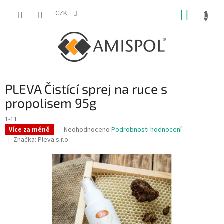
Přejít
NÁKUP
na
CZK
obsah
KOŠÍK
PLEVA Čistící sprej na ruce s
propolisem 95g
1-11
Průměrné
Neohodnoceno
Podrobnosti hodnocení
Více za méně
hodnocení
Značka:
Pleva s.r.o.
produktu
je
0,0
z
5
hvězdiček.