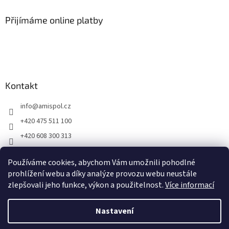
p
a
Přijímáme online platby
t
í
Kontakt
info
@
amispol.cz
+420 475 511 100
+420 608 300 313
Facebook AMISPOL
Používáme cookies, abychom Vám umožnili pohodlné
Ukázky instalace AMISPOL Skrytého obrubníku
prohlížení webu a díky analýze provozu webu neustále
zlepšovali jeho funkce, výkon a použitelnost.
Více informací
Vytvořil Shoptet
Nastavení