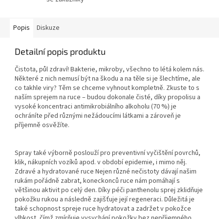
Popis
Diskuze
Detailní popis produktu
Čistota, půl zdraví! Bakterie, mikroby, všechno to létá kolem nás.
Některé z nich nemusí být na škodu a na těle si je šlechtíme, ale
co takhle viry? Těm se chceme vyhnout kompletně. Zkuste to s
naším sprejem na ruce – budou dokonale čisté, díky propolisu a
vysoké koncentraci antimikrobiálního alkoholu (70 %) je
ochráníte před různými nežádoucími látkami a zároveň je
příjemně osvěžíte.
Spray také výborně poslouží pro preventivní vyčištění povrchů,
klik, nákupních vozíků apod. v období epidemie, i mimo něj.
Zdravé a hydratované ruce Nejen různé nečistoty dávají našim
rukám pořádně zabrat, koneckonců ruce nám pomáhají s
většinou aktivit po celý den. Díky péči panthenolu sprej zklidňuje
pokožku rukou a následně zajišťuje její regeneraci. Důležitá je
také schopnost spreje ruce hydratovat a zadržet v pokožce
vlhkost, čímž zmírňuje vysychání pokožky bez nepříjemného