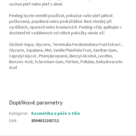
suchou pleť nebo pleť s akné.
Peeling byste neměli používat, pokud je vaše pleť jakkoli
poškozená, popálená nebo podrážděná. Není vhodný při
vyrážkách, oparech nebo bradavicích. Peeling vždy aplikujte v
dostatečné vzdálenosti od citlivé pokožky okolo očí.
Složení: Aqua, Glycerin, Terminalia Ferdinandiana Fruit Extract ,
Glycerin, Squalane, Mel, Vanilla Planifolia Fruit, Xanthan Gum,
Caprylyl Glycol , Phenylpropanol, Benzyl Alcohol, Lecithin,
Benzoic Acid, Sclerotium Gum, Parfum, Pullulan, Dehydroacetic
Acid
Doplňkové parametry
Kategorie
:
Kosmetika a péče o tělo
EAN
:
8594022242712