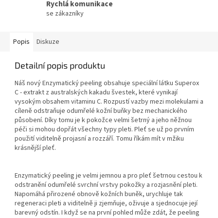
Rychlá komunikace
se zákazníky
Popis
Diskuze
Detailní popis produktu
Náš nový Enzymatický peeling obsahuje speciální látku Superox
C - extrakt z australských kakadu švestek, které vynikají
vysokým obsahem vitaminu C. Rozpustí vazby mezi molekulami a
cíleně odstraňuje odumřelé kožní buňky bez mechanického
působení. Díky tomu je k pokožce velmi šetrný a jeho něžnou
péči si mohou dopřát všechny typy pleti. Pleť se už po prvním
použití viditelně projasní a rozzáří. Tomu říkám mít v mžiku
krásnější pleť.
Enzymatický peeling je velmi jemnou a pro pleť šetrnou cestou k
odstranění odumřelé svrchní vrstvy pokožky a rozjasnění pleti.
Napomáhá přirozené obnově kožních buněk, urychluje tak
regeneraci pleti a viditelně ji zjemňuje, oživuje a sjednocuje její
barevný odstín. I když se na první pohled může zdát, že peeling