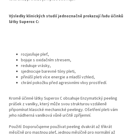
Výsledky klinických studií jednoznačně prokazují řadu účinků
látky Superox C:
rozjasňuje pleť,
bojuje s oxidačním stresem,
redukuje vrásky,
sjednocuje barevné tóny pleti,
přináší pleti více energie a mladší vzhled,
chrání pokožku před agresivními vlivy prostředí.
Kromě účinné látky Superox C obsahuje Enzymatický peeling
prášek z vanilky, který může svou strukturou vzdáleně
připomínat klasické mechanické peelingy. Ošetření pleti vám
jeho nádherná vanilková vůně určitě zpříjemní.
Použití: Doporučujeme používat peeling dvakrát až třikrát
měsíčně pro mastnou pleť, jednou měsíčně pro normální až