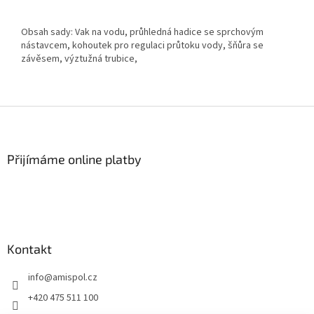
Obsah sady: Vak na vodu, průhledná hadice se sprchovým
nástavcem, kohoutek pro regulaci průtoku vody, šňůra se
závěsem, výztužná trubice,
Z
á
p
a
Přijímáme online platby
t
í
Kontakt
info
@
amispol.cz
+420 475 511 100