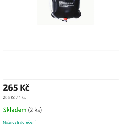
265 Kč
Měrná
265 Kč / 1 ks
cena:
Skladem
(2 ks)
Možnosti doručení