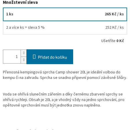
Množstevní sleva
1 ks
265 Kč
/ ks
2 a více ks = sleva 5 %
252 Kč
/ ks
Ušetříte
0 Kč
Přidat do košíku
Přenosná kempingová sprcha Camp shower 20L je ideální volbou do
kempu či na zahradu. Sprcha se snadno připevní pomocí závěsné šňůry.
Voda se ohřívá slunečním zářením a díky černému zbarvení sprchy se
ohřívá rychleji. Obsah je 20L a je vhodný vždy na jedno sprchování, pro
opětovné sprchování musí být jednotka znovu naplněna.