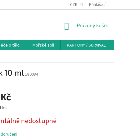
PODMÍNKY OCHRANY OSOBNÍCH ÚDAJŮ
CZK
COOKIES
Přihlášení
ODSTOUPENÍ OD
NÁKUPNÍ
Prázdný košík
KOŠÍK
éče o tělo
Mořské soli
KARTONY / SURVIVAL
Značky
k 10 ml
180084
 Kč
1 ks
tálně nedostupné
 doručení