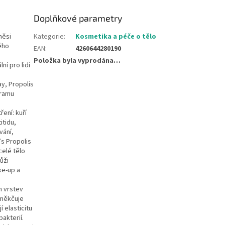
Doplňkové parametry
měsi
Kategorie
:
Kosmetika a péče o tělo
ého
EAN
:
4260644280190
Položka byla vyprodána…
ní pro lidi
y, Propolis
gramu
ení: kuří
itidu,
vání,
’s Propolis
celé tělo
ůži
ke-up a
h vrstev
změkčuje
 elasticitu
akterií.