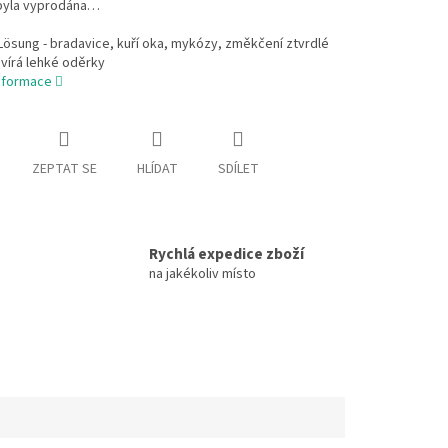
byla vyprodána…
Lösung - bradavice, kuří oka, mykózy, změkčení ztvrdlé
vírá lehké oděrky
informace
ZEPTAT SE
HLÍDAT
SDÍLET
Rychlá expedice zboží
na jakékoliv místo