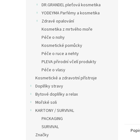
n
DR.GRANDEL pleťová kosmetika
e
YODEYMA Parfémy a kosmetika
l
Zdravé opalování
Kosmetika z mrtvého moře
Péče o nohy
Kosmetické pomůcky
Péče o ruce a nehty
PLEVA přirodní včelí produkty
Péče o vlasy
Kosmetické a zdravotní přístroje
Doplňky stravy
Bytové doplňky a relax
Mořské soli
KARTONY / SURVIVAL
PACKAGING
SURVIVAL
Popi
Značky