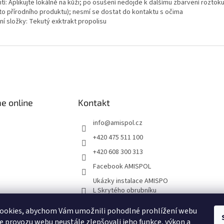
tí: Aplikujte lokálně na kůži; po osušení nedojde k dalšímu zbarvení roztoku
to přírodního produktu); nesmí se dostat do kontaktu s očima
ní složky: Tekutý exktrakt propolisu
e online
Kontakt
info
@
amispol.cz
+420 475 511 100
+420 608 300 313
Facebook AMISPOL
Ukázky instalace AMISPO
L Skrytého obrubníku
ookies, abychom Vám umožnili pohodlné prohlížení webu
ze provozu webu neustále zlepšovali jeho funkce, výkon a