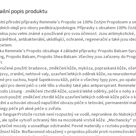
ailní popis produktu
átní přírodní přípravky Remmele’s Propolis se 100% čistým Propolisem a s
odních olejů pro obory pedikúra/podologie. Přípravky s obsahem 100% čist
olisu jsou velmi známé a používané pro svou účinnost. Jsou antimykotické,
zánětlivé, antibakteriální, uklidňující, ochranné, regenerační a také jsou ideál
abetem.
ka Remmele’s Propolis obsahuje 4 základní přípravky: Propolis Balsam-Spra
ng, Propolis Balsam, Propolis Shea-Balsam. Všechny jsou zařazeny do Pro
I.
ručené použití: bradavice, změkčení kůže, mykóza, popraskaná kůže, ošetř
jizvy, zranění, nehtové valy, uzavření lehkých oděrek kůže, na neurodermat
né pro suchou, hojně šupinkovou kůži, péče o všechny typy jizev, po opalo
ající pro denní péči o celé tělo a vhodný také jako antiperspirant. Remmele
polis Lösung - změkčení ztvrdlé kůže, uzavírá lekhé oděrky, péče o nohy a 
osti použití: změkčení ztvrdlé kůže uzavření lehkých oděrek kůže péče o k
štění a uchování obvazů napuštění obvazu péče o tetování, permanentní ma
ingy péče při akné péče o zvířata.
to funguje:Protože roztok není rozpustný ve vodě, nepronikne do hlubokýc
, ale spíše vytvoří ochranný film na mozolnaté vrstvě kůže. „Mechanicky“ 
ytečné mozoly a usnadňuje odstranění. Pevné materiály v roztoku podporují
užnost kůže. Bioflavonoid obsažený v propolisu působí proti rozmnožování b