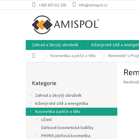
Přejít
+420 475 511 100
info@amispol.cz
na
obsah
Zahrad a Skrytý obrubník
Inženýrské sítě a energet
Domů
Kosmetika a péče o tělo
Remmele’s Propo
P
Remm
o
Přeskočit
s
Průměr
Neohod
Kategorie
kategorie
t
hodnoce
r
produkt
Zahrad a Skrytý obrubník
a
je
Inženýrské sítě a energetika
0,0
n
z
Kosmetika a péče o tělo
n
5
í
Líčení
hvězdič
p
Dárkové kosmetické balíčky
a
PHYRIS pleťová kosmetika