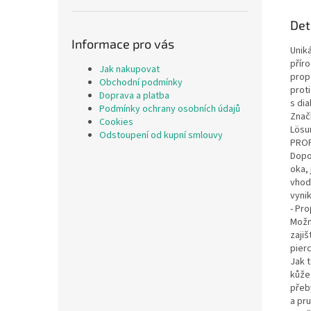
Det
Informace pro vás
Unik
přír
Jak nakupovat
prop
Obchodní podmínky
proti
Doprava a platba
s di
Podmínky ochrany osobních údajů
Znač
Cookies
Lösu
Odstoupení od kupní smlouvy
PROF
Dopo
oka, 
vhod
vynik
- Pro
Možn
zaji
pierc
Jak 
kůže
přeb
a pr