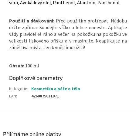
vera, Avokádový olej, Panthenol, Alantoin, Panthenol
Použití a dávkování:
Před použitím protřepat. Nádobu
držte zpříma. Sundejte víčko a lehce naneste. Aplikujte
vždy pravidelně ráno a večer na pokožku na pokožku ve
velikosti lískového oříšku a v masírujte. Neaplikujte na
zánětlivá místa. Jen k vnějšímu užití!
Obsah:
100 ml
Doplňkové parametry
Kategorie
:
Kosmetika a péče o tělo
EAN
:
4260075031071
Z
á
p
a
Přijímáme online platby