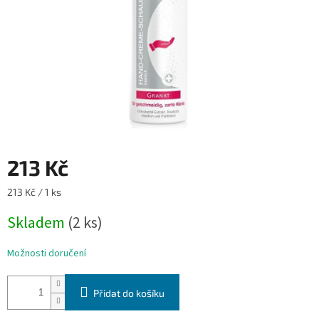
213 Kč
Měrná
213 Kč / 1 ks
cena:
Skladem
(2 ks)
Možnosti doručení
Přidat do košíku