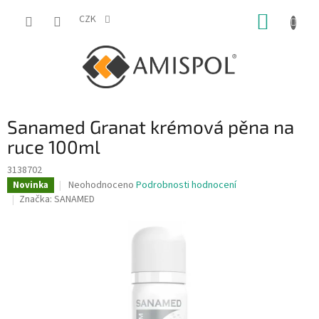
Přejít
NÁKUP
na
CZK
obsah
KOŠÍK
Sanamed Granat krémová pěna na
ruce 100ml
3138702
Průměrné
Neohodnoceno
Podrobnosti hodnocení
Novinka
hodnocení
Značka:
SANAMED
produktu
je
0,0
z
5
hvězdiček.