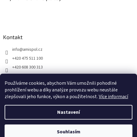
t
í
Kontakt
info
@
amispol.cz
+420 475 511 100
+420 608 300 313
Facebook AMISPOL
Používáme cookies, abychom Vám umožnili pohodlné
Ukázky instalace AMISPOL Skrytého obrubníku
prohlížení webu a díky analýze provozu webu neustále
zlepšovali jeho funkce, výkon a použitelnost.
Více informací
Vytvořil Shoptet
Nastavení
Copyright 2026
Amispol.cz
. Všechna práva vyhrazena.
Upravit
Souhlasím
nastavení cookies