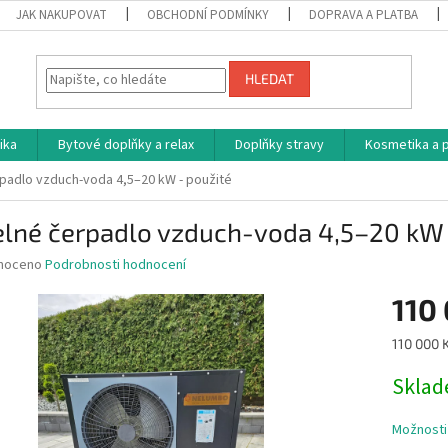
JAK NAKUPOVAT
OBCHODNÍ PODMÍNKY
DOPRAVA A PLATBA
HLEDAT
ika
Bytové doplňky a relax
Doplňky stravy
Kosmetika a p
padlo vzduch-voda 4,5–20 kW - použité
elné čerpadlo vzduch-voda 4,5–20 kW 
né
noceno
Podrobnosti hodnocení
ní
110
u
Měrná
110 000 K
cena:
Skla
ek.
Možnosti