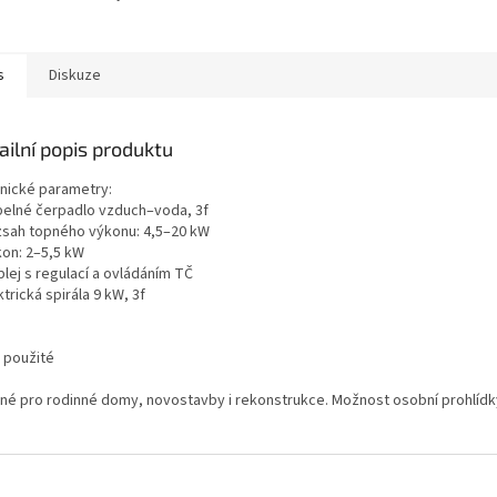
s
Diskuze
ailní popis produktu
nické parametry:
pelné čerpadlo vzduch–voda, 3f
zsah topného výkonu: 4,5–20 kW
kon: 2–5,5 kW
plej s regulací a ovládáním TČ
ktrická spirála 9 kW, 3f
: použité
né pro rodinné domy, novostavby i rekonstrukce. Možnost osobní prohlíd