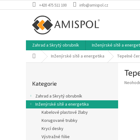
Přejít
+420 475 511 100
info@amispol.cz
na
obsah
Zahrad a Skrytý obrubník
Inženýrské sítě a energet
Domů
Inženýrské sítě a energetika
Tepelné čer
P
Tep
o
Přeskočit
s
Průměr
Neohod
Kategorie
kategorie
t
hodnoce
r
produkt
Zahrad a Skrytý obrubník
a
je
Inženýrské sítě a energetika
0,0
n
z
Kabelové plastové žlaby
n
5
í
Korugované trubky
hvězdič
p
Krycí desky
a
Výstražné fólie