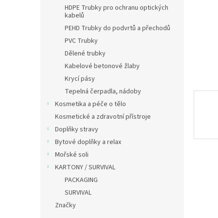
n
HDPE Trubky pro ochranu optických
e
kabelů
l
PEHD Trubky do podvrtů a přechodů
PVC Trubky
Dělené trubky
Kabelové betonové žlaby
Krycí pásy
Tepelná čerpadla, nádoby
Kosmetika a péče o tělo
Kosmetické a zdravotní přístroje
Doplňky stravy
Bytové doplňky a relax
Mořské soli
KARTONY / SURVIVAL
PACKAGING
SURVIVAL
Značky