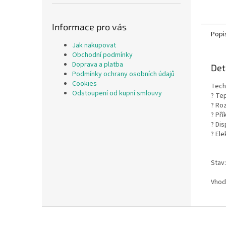
Informace pro vás
Popi
Jak nakupovat
Obchodní podmínky
Doprava a platba
Det
Podmínky ochrany osobních údajů
Cookies
Tech
Odstoupení od kupní smlouvy
? Te
? Ro
? Pří
? Dis
? Ele
Stav
Vhod
Z
á