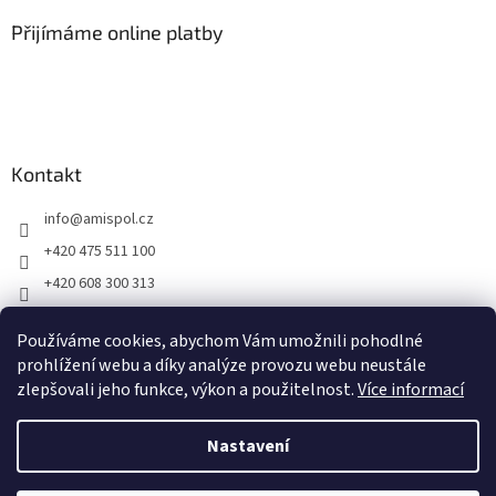
p
a
Přijímáme online platby
t
í
Kontakt
info
@
amispol.cz
+420 475 511 100
+420 608 300 313
Facebook AMISPOL
Používáme cookies, abychom Vám umožnili pohodlné
Ukázky instalace AMISPOL Skrytého obrubníku
prohlížení webu a díky analýze provozu webu neustále
zlepšovali jeho funkce, výkon a použitelnost.
Více informací
Vytvořil Shoptet
Nastavení