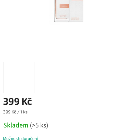
399 Kč
Měrná
399 Kč / 1 ks
cena:
Skladem
(>5 ks)
Možnosti doručení