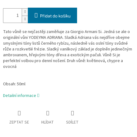
Přidat do košíku
Tato vůně se nejčastěji zaměňuje za Giorgio Armani Si. Jedná se ale o
originální vůni YODEYMA ADRIANA. Sladká Adriana vás nejdříve obejme
smyslnými tóny listů černého rybízu, následně vás oslní tóny svůdné
růže a rozkvetlé frézie. Sladký vanilkový základ je doplněn jedinečným
ambroxanem, hřejivými tóny dřeva a exotickým pačuli. Vůně Si je
perfektní volbou pro denní nošení. Druh vůně: květinová, chypre a
ovocná
Obsah: 50ml
Detailní informace
ZEPTAT SE
HLÍDAT
SDÍLET