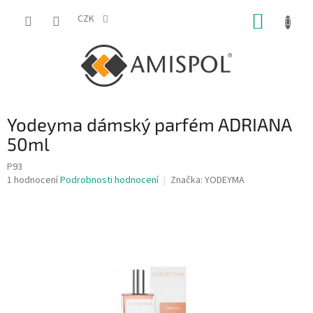
Přejít
NÁKUP
na
CZK
obsah
KOŠÍK
Yodeyma dámský parfém ADRIANA
50ml
P93
Průměrné
1 hodnocení
Podrobnosti hodnocení
Značka:
YODEYMA
hodnocení
produktu
je
5,0
z
5
hvězdiček.