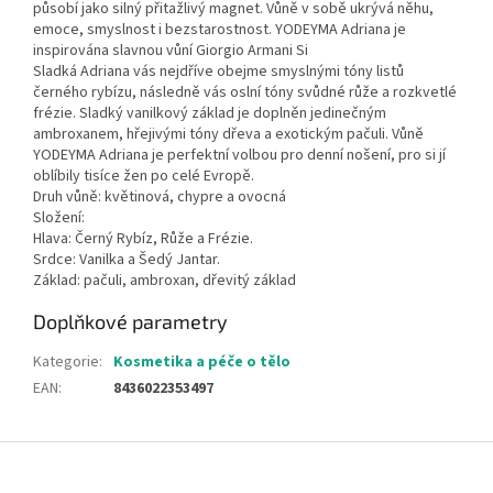
působí jako silný přitažlivý magnet. Vůně v sobě ukrývá něhu,
emoce, smyslnost i bezstarostnost. YODEYMA Adriana je
inspirována slavnou vůní Giorgio Armani Si
Sladká Adriana vás nejdříve obejme smyslnými tóny listů
černého rybízu, následně vás oslní tóny svůdné růže a rozkvetlé
frézie. Sladký vanilkový základ je doplněn jedinečným
ambroxanem, hřejivými tóny dřeva a exotickým pačuli. Vůně
YODEYMA Adriana je perfektní volbou pro denní nošení, pro si jí
oblíbily tisíce žen po celé Evropě.
Druh vůně: květinová, chypre a ovocná
Složení:
Hlava: Černý Rybíz, Růže a Frézie.
Srdce: Vanilka a Šedý Jantar.
Základ: pačuli, ambroxan, dřevitý základ
Doplňkové parametry
Kategorie
:
Kosmetika a péče o tělo
EAN
:
8436022353497
Z
á