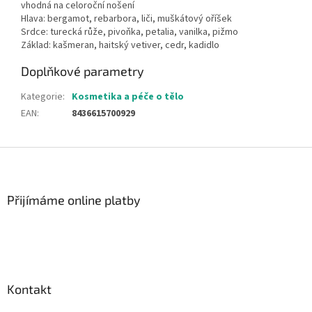
vhodná na celoroční nošení
Hlava: bergamot, rebarbora, liči, muškátový oříšek
Srdce: turecká růže, pivoňka, petalia, vanilka, pižmo
Základ: kašmeran, haitský vetiver, cedr, kadidlo
Doplňkové parametry
Kategorie
:
Kosmetika a péče o tělo
EAN
:
8436615700929
Z
á
p
a
Přijímáme online platby
t
í
Kontakt