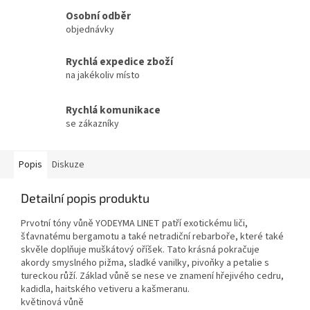
Osobní odběr
objednávky
Rychlá expedice zboží
na jakékoliv místo
Rychlá komunikace
se zákazníky
Popis
Diskuze
Detailní popis produktu
Prvotní tóny vůně YODEYMA LINET patří exotickému liči,
šťavnatému bergamotu a také netradiční rebarboře, které také
skvěle doplňuje muškátový oříšek. Tato krásná pokračuje
akordy smyslného pižma, sladké vanilky, pivoňky a petalie s
tureckou růží. Základ vůně se nese ve znamení hřejivého cedru,
kadidla, haitského vetiveru a kašmeranu.
květinová vůně