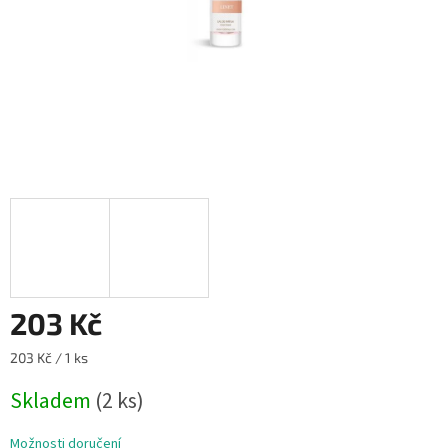
203 Kč
Měrná
203 Kč / 1 ks
cena:
Skladem
(2 ks)
Možnosti doručení