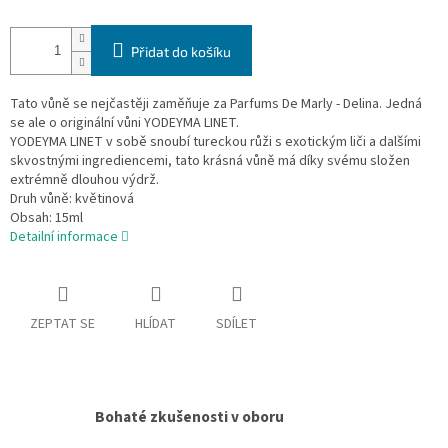
Přidat do košíku
Tato vůně se nejčastěji zaměňuje za Parfums De Marly - Delina. Jedná
se ale o originální vůni YODEYMA LINET.
YODEYMA LINET v sobě snoubí tureckou růži s exotickým liči a dalšími
skvostnými ingrediencemi, tato krásná vůně má díky svému složen
extrémně dlouhou výdrž.
Druh vůně: květinová
Obsah: 15ml
Detailní informace
ZEPTAT SE
HLÍDAT
SDÍLET
Bohaté zkušenosti v oboru