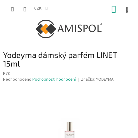
Přejít
NÁKUP
na
CZK
obsah
KOŠÍK
Yodeyma dámský parfém LINET
15ml
P78
Průměrné
Neohodnoceno
Podrobnosti hodnocení
Značka:
YODEYMA
hodnocení
produktu
je
0,0
z
5
hvězdiček.