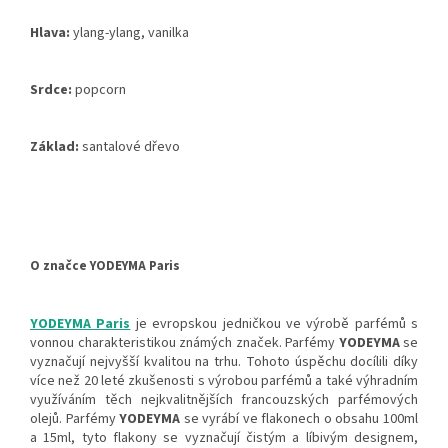
Hlava:
ylang-ylang, vanilka
Srdce:
popcorn
Základ:
santalové dřevo
O značce YODEYMA Paris
YODEYMA Paris
je evropskou jedničkou ve výrobě parfémů s
vonnou charakteristikou známých značek. Parfémy
YODEYMA
se
vyznačují nejvyšší kvalitou na trhu. Tohoto úspěchu docílili díky
více než 20 leté zkušenosti s výrobou parfémů a také výhradním
využíváním těch nejkvalitnějších francouzských parfémových
olejů. Parfémy
YODEYMA
se vyrábí ve flakonech o obsahu 100ml
a 15ml, tyto flakony se vyznačují čistým a líbivým designem,