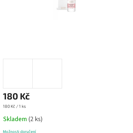
180 Kč
Měrná
180 Kč / 1 ks
cena:
Skladem
(2 ks)
Možnosti doručení