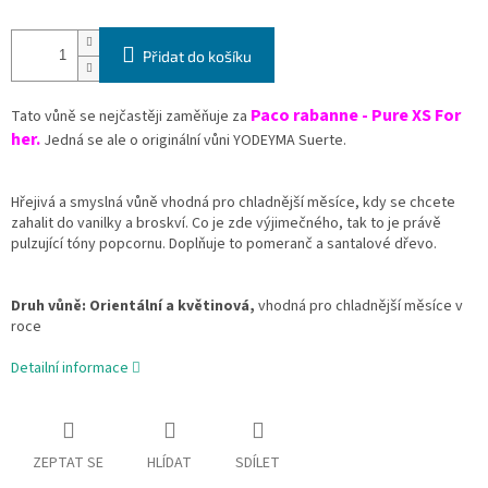
Přidat do košíku
Paco rabanne - Pure XS For
Tato vůně se nejčastěji zaměňuje za
her.
Jedná se ale o originální vůni YODEYMA Suerte.
Hřejivá a smyslná vůně vhodná pro chladnější měsíce, kdy se chcete
zahalit do vanilky a broskví. Co je zde výjimečného, tak to je právě
pulzující tóny popcornu. Doplňuje to pomeranč a santalové dřevo.
Druh vůně: Orientální a květinová,
vhodná pro chladnější měsíce v
roce
Detailní informace
ZEPTAT SE
HLÍDAT
SDÍLET