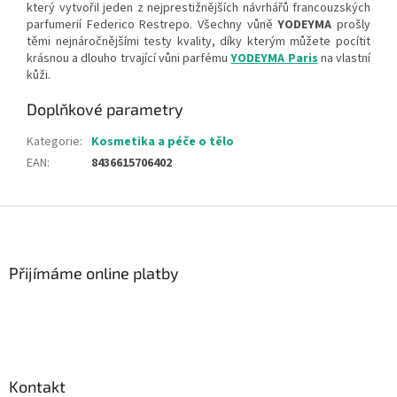
který vytvořil jeden z nejprestižnějších návrhářů francouzských
parfumerií Federico Restrepo. Všechny vůně
YODEYMA
prošly
těmi nejnáročnějšími testy kvality, díky kterým můžete pocítit
krásnou a dlouho trvající vůni parfému
YODEYMA Paris
na vlastní
kůži.
Doplňkové parametry
Kategorie
:
Kosmetika a péče o tělo
EAN
:
8436615706402
Z
á
p
a
Přijímáme online platby
t
í
Kontakt