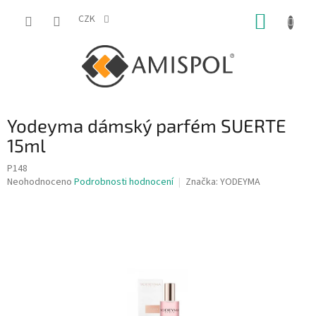
Přejít
NÁKUP
na
CZK
obsah
KOŠÍK
Yodeyma dámský parfém SUERTE
15ml
P148
Průměrné
Neohodnoceno
Podrobnosti hodnocení
Značka:
YODEYMA
hodnocení
produktu
je
0,0
z
5
hvězdiček.