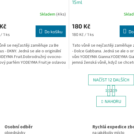
15ml
Skladem
(4 ks)
Skla
 Kč
180 Kč
Do košíku
Do
Měrná
/ 1 ks
180 Kč / 1 ks
cena:
ůně se nejčastěji zaměňuje za Be
Tato vůně se nejčastěji zaměňuje 
us - DKNY. Jedná se ale o originální
- Dolce Gabbana. Jedná se ale o ori
ODEYMA Fruit.Dobrodružný ovocno-
vůni YODEYMA Gianna.YODEYMA Gia
ový parfém YODEYMA Fruit je oslavou
jemná ženská vůně, když se chcete
ědomé,...
do...
NAČÍST 12 DALŠÍCH
S
1
2
9
O
t
r
v
NAHORU
á
l
n
á
k
d
o
a
v
Osobní odběr
Rychlá expedice zb
c
á
í
objednávky
na jakékoliv místo
n