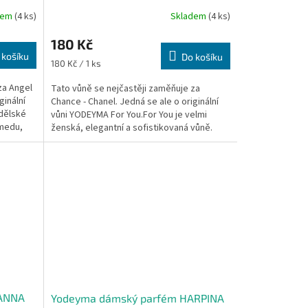
dem
(4 ks)
Skladem
(4 ks)
Průměrné
hodnocení
180 Kč
produktu
 košíku
je
Do košíku
Měrná
180 Kč / 1 ks
4,8
cena:
z
za Angel
Tato vůně se nejčastěji zaměňuje za
5
ginální
Chance - Chanel. Jedná se ale o originální
hvězdiček.
ndělské
vůni YODEYMA For You.For You je velmi
 medu,
ženská, elegantní a sofistikovaná vůně.
Dokonalá souhra...
IANNA
Yodeyma dámský parfém HARPINA