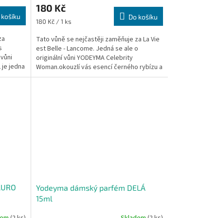
180 Kč
 košíku
Do košíku
Měrná
180 Kč / 1 ks
cena:
za
Tato vůně se nejčastěji zaměňuje za La Vie
s
est Belle - Lancome. Jedná se ale o
 vůni
originální vůni YODEYMA Celebrity
je jedna
Woman.okouzlí vás esencí černého rybízu a
sladké hrušky díky...
AURO
Yodeyma dámský parfém DELÁ
15ml
dem
(2 ks)