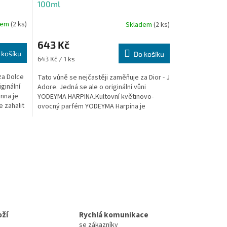
100ml
dem
(2 ks)
Skladem
(2 ks)
643 Kč
 košíku
Do košíku
Měrná
643 Kč / 1 ks
cena:
za Dolce
Tato vůně se nejčastěji zaměňuje za Dior - J
ginální
Adore. Jedná se ale o originální vůni
nna je
YODEYMA HARPINA.Kultovní květinovo-
 zahalit
ovocný parfém YODEYMA Harpina je
radostnou ódou na ženy,...
oží
Rychlá komunikace
se zákazníky