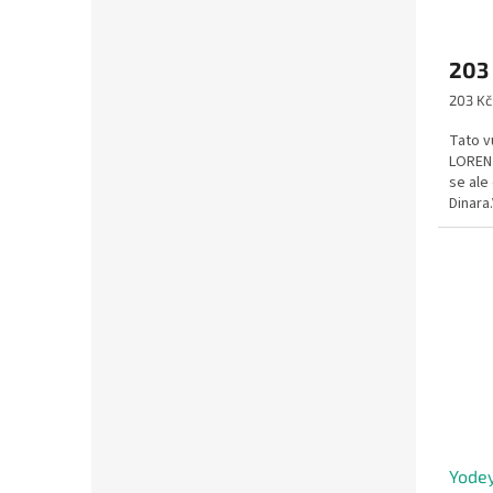
203
Měrná
203 Kč 
cena:
Tato v
LORENZ
se ale
Dinara
začíná
Yode