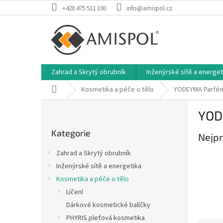
Přejít
+420 475 511 100
info@amispol.cz
na
obsah
Zahrad a Skrytý obrubník
Inženýrské sítě a energet
Domů
Kosmetika a péče o tělo
YODEYMA Parfém
P
YOD
o
Přeskočit
s
Kategorie
kategorie
Nejpr
t
r
Zahrad a Skrytý obrubník
a
Inženýrské sítě a energetika
n
Kosmetika a péče o tělo
n
í
Líčení
p
Dárkové kosmetické balíčky
a
PHYRIS pleťová kosmetika