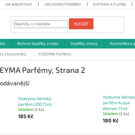
JAK NAKUPOVAT
OBCHODNÍ PODMÍNKY
DOPRAVA A PLATBA
HLEDAT
ika
Bytové doplňky a relax
Doplňky stravy
Kosmetika a p
y a kosmetika
YODEYMA Parfémy
EYMA Parfémy
, Strana 2
odávanější
Yodeyma dámsk
Yodeyma dámský
parfém Acqua
parfém LIDO 15ml
Woman 15ml
Skladem
(1 ks)
Skladem
(1 ks)
185 Kč
180 Kč