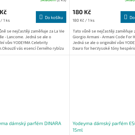
 Kč
180 Kč
Do košíku
Do
Měrná
/ 1 ks
180 Kč / 1 ks
cena:
ůně se nejčastěji zaměňuje za La Vie
Tato vůně se nejčastěji zaměňuje 
lle - Lancome. Jedná se ale o
Giorgio Armani - Armani Code For H
ální vůni YODEYMA Celebrity
Jedná se ale o originální vůni YOD
Okouzlí vás esencí černého rybízu
Dauro for her.Vysoké tóny hespéri
é hrušky díky...
společně s pomerančovým...
yma dámský parfém DINARA
Yodeyma dámský parfém ES
15ml