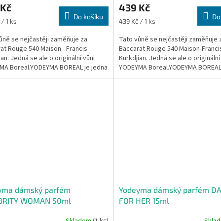
 Kč
439 Kč
Do košíku
Do
Měrná
/ 1 ks
439 Kč / 1 ks
cena:
ůně se nejčastěji zaměňuje za
Tato vůně se nejčastěji zaměňuje 
at Rouge 540 Maison - Francis
Baccarat Rouge 540 Maison-Franci
an. Jedná se ale o originální vůni
Kurkdjian. Jedná se ale o originální
MA Boreal.YODEYMA BOREAL je jedna
YODEYMA Boreal.YODEYMA BOREAL 
ce ikonických...
z nejvíce ikonických...
yma dámský parfém
Yodeyma dámský parfém D
BRITY WOMAN 50ml
FOR HER 15ml
Skladem
(1 ks)
Skla