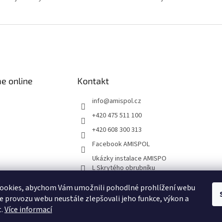
p
í
r
v
k
y
v
ý
p
e online
Kontakt
i
s
u
info
@
amispol.cz
+420 475 511 100
+420 608 300 313
Facebook AMISPOL
Ukázky instalace AMISPO
L Skrytého obrubníku
ookies, abychom Vám umožnili pohodlné prohlížení webu
ze provozu webu neustále zlepšovali jeho funkce, výkon a
t.
Více informací