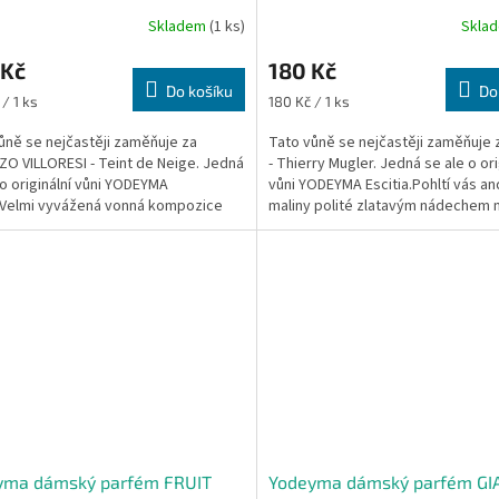
Skladem
(1 ks)
Skla
 Kč
180 Kč
Do košíku
Do
Měrná
/ 1 ks
180 Kč / 1 ks
cena:
ůně se nejčastěji zaměňuje za
Tato vůně se nejčastěji zaměňuje 
O VILLORESI - Teint de Neige. Jedná
- Thierry Mugler. Jedná se ale o ori
 o originální vůni YODEYMA
vůni YODEYMA Escitia.Pohltí vás a
.Velmi vyvážená vonná kompozice
maliny polité zlatavým nádechem
 přivoněním k...
přejdou do...
yma dámský parfém FRUIT
Yodeyma dámský parfém G