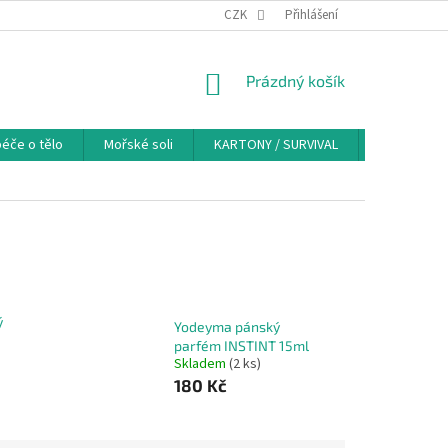
PODMÍNKY OCHRANY OSOBNÍCH ÚDAJŮ
CZK
COOKIES
Přihlášení
ODSTOUPENÍ OD
NÁKUPNÍ
Prázdný košík
KOŠÍK
éče o tělo
Mořské soli
KARTONY / SURVIVAL
Značky
ý
Yodeyma pánský
parfém INSTINT 15ml
Skladem
(2 ks)
180 Kč