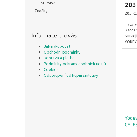
SURVIVAL
203
Značky
Měrná
203 Kč 
cena:
Tato v
Baccar
Informace pro vás
Kurkdji
YODEY
Jak nakupovat
z nejví
Obchodní podmínky
Doprava a platba
Podmínky ochrany osobních údajů
Cookies
Odstoupení od kupní smlouvy
Yode
CELE