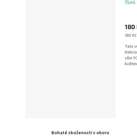
15ml
180
Měrná
180 Kč 
cena:
Tato v
Delicio
vůni Y
květin
sebev
Bohaté zkušenosti v oboru