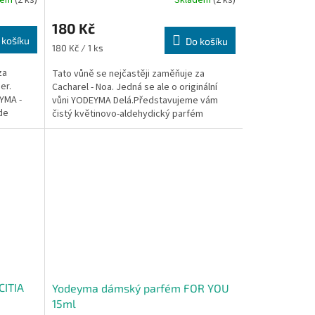
Skladem
(2 ks)
180 Kč
 košíku
Do košíku
Měrná
180 Kč / 1 ks
cena:
za
Tato vůně se nejčastěji zaměňuje za
er.
Cacharel - Noa. Jedná se ale o originální
EYMA -
vůni YODEYMA Delá.Představujeme vám
de
čistý květinovo-aldehydický parfém
YODEYMA Delá, který je vůní...
CITIA
Yodeyma dámský parfém FOR YOU
15ml