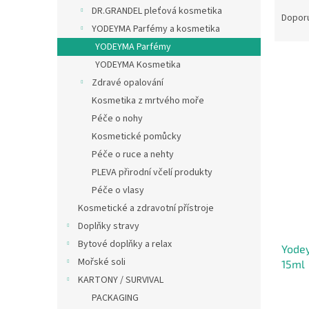
Ř
n
DR.GRANDEL pleťová kosmetika
a
e
Dopor
YODEYMA Parfémy a kosmetika
z
l
e
YODEYMA Parfémy
n
YODEYMA Kosmetika
í
Zdravé opalování
p
V
Kosmetika z mrtvého moře
r
ý
Péče o nohy
o
p
Kosmetické pomůcky
d
i
u
Péče o ruce a nehty
s
k
PLEVA přirodní včelí produkty
p
t
r
Péče o vlasy
ů
o
Kosmetické a zdravotní přístroje
d
Doplňky stravy
u
Bytové doplňky a relax
Yode
k
Mořské soli
15ml
t
KARTONY / SURVIVAL
ů
PACKAGING