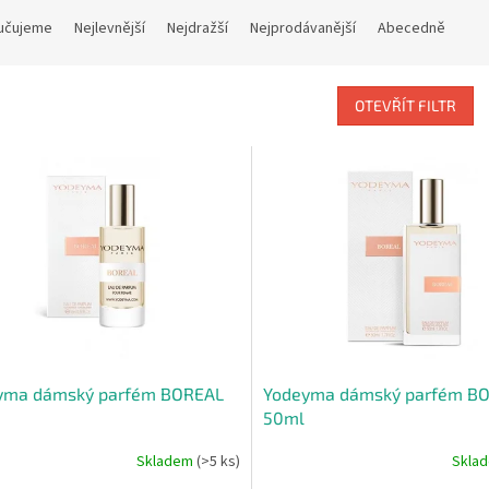
učujeme
Nejlevnější
Nejdražší
Nejprodávanější
Abecedně
OTEVŘÍT FILTR
yma dámský parfém BOREAL
Yodeyma dámský parfém B
50ml
Skladem
(>5 ks)
Skla