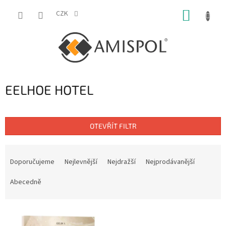
Přejít
NÁKUP
na
CZK
obsah
KOŠÍK
EELHOE HOTEL
OTEVŘÍT FILTR
Ř
a
Doporučujeme
Nejlevnější
Nejdražší
Nejprodávanější
z
e
Abecedně
n
í
V
p
ý