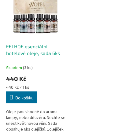
r
p
o
i
d
s
u
p
k
r
t
o
ů
d
EELHOE esenciální
u
hotelové oleje, sada 6ks
k
t
Skladem
(3 ks)
ů
440 Kč
Měrná
440 Kč / 1 ks
cena:
Do košíku
Oleje jsou vhodné do aroma
lampy, nebo difuzéru. Nechte se
unést květinovou vůní. Sada
obsahuje 6ks olejíčků. 1olejíček
- 10mlVůně: Vanilka, Brusinka,