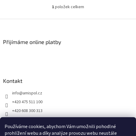
Santalové dřevo,...
1
položek celkem
O
v
l
Z
á
á
d
p
a
a
Přijímáme online platby
c
t
í
í
p
r
v
k
y
Kontakt
v
ý
info
@
amispol.cz
p
i
+420 475 511 100
s
+420 608 300 313
u
Facebook AMISPOL
Používáme cookies, abychom Vám umožnili pohodlné
Ukázky instalace AMISPOL Skrytého obrubníku
prohlížení webu a díky analýze provozu webu neustále